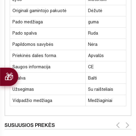
Originali gamintojo pakuotė
Dėžutė
Pado medžiaga
guma
Pado spalva
Ruda
Papildomos savybės
Nėra
Priekinės dalies forma
Apvalūs
Saugos informacija
CE
Spalva
Balti
Užsegimas
Su raišteliais
Vidpadžio medžiaga
Medžiaginiai
SUSIJUSIOS PREKĖS