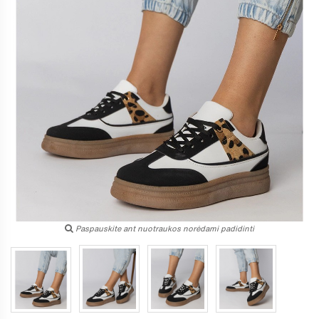
Paspauskite ant nuotraukos norėdami padidinti