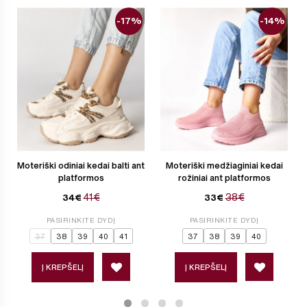
-17%
-14%
Moteriški odiniai kedai balti ant
Moteriški medžiaginiai kedai
platformos
rožiniai ant platformos
41€
38€
34€
33€
PASIRINKITE DYDĮ
PASIRINKITE DYDĮ
37
38
39
40
41
37
38
39
40
Į KREPŠELĮ
Į KREPŠELĮ