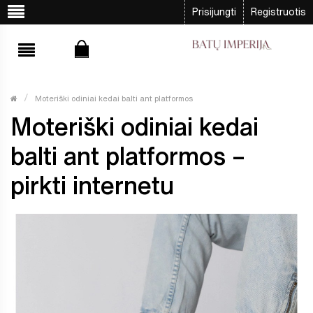
Prisijungti
Registruotis
Moteriški odiniai kedai balti ant platformos
Moteriški odiniai kedai
balti ant platformos –
pirkti internetu