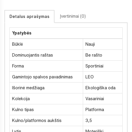
Įvertinimai (0)
Detalus aprašymas
Ypatybės
Būklė
Nauji
Dominuojantis raštas
Be rašto
Forma
Sportiniai
Gamintojo spalvos pavadinimas
LEO
Išorinė medžiaga
Ekologiška oda
Kolekcija
Vasariniai
Kulno tipas
Platforma
Kulno/platformos aukštis
3,5
Lytis
Moteriški