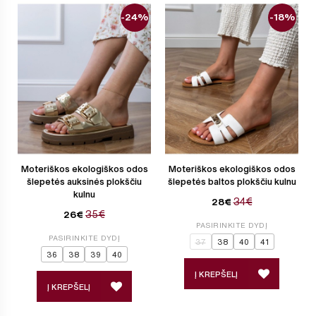
-24%
-18%
Moteriškos ekologiškos odos
Moteriškos ekologiškos odos
šlepetės auksinės plokščiu
šlepetės baltos plokščiu kulnu
kulnu
34€
28€
35€
26€
PASIRINKITE DYDĮ
PASIRINKITE DYDĮ
37
38
40
41
36
38
39
40
Į KREPŠELĮ
Į KREPŠELĮ