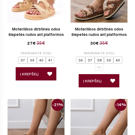
Moteriškos dirbtinės odos
Moteriškos dirbtinės odos
šlepetės rudos ant platformos
šlepetės rudos ant platformos
35€
35€
27€
30€
PASIRINKITE DYDĮ
PASIRINKITE DYDĮ
37
39
40
41
36
37
38
39
40
41
Į KREPŠELĮ
Į KREPŠELĮ
-21%
-14%