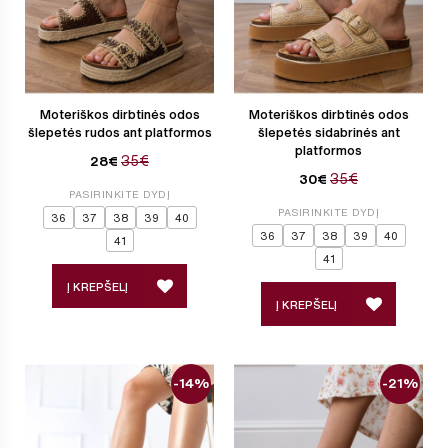
Moteriškos dirbtinės odos
Moteriškos dirbtinės odos
šlepetės rudos ant platformos
šlepetės sidabrinės ant
platformos
35€
28€
35€
30€
PASIRINKITE DYDĮ
PASIRINKITE DYDĮ
36
37
38
39
40
36
37
38
39
40
41
41
Į KREPŠELĮ
Į KREPŠELĮ
-14%
-21%