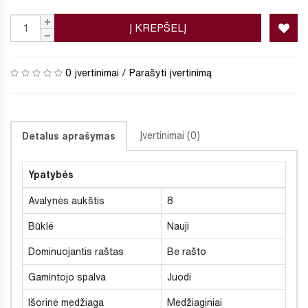
Į KREPŠELĮ
0 įvertinimai
/
Parašyti įvertinimą
Įvertinimai (0)
Detalus aprašymas
Ypatybės
Avalynės aukštis
8
Būklė
Nauji
Dominuojantis raštas
Be rašto
Gamintojo spalva
Juodi
Išorinė medžiaga
Medžiaginiai