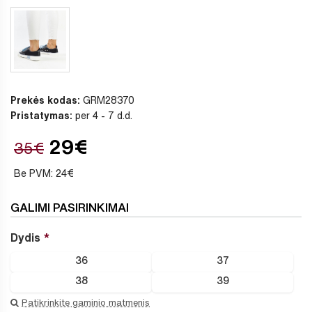
Prekės kodas:
GRM28370
Pristatymas:
per 4 - 7 d.d.
29€
35€
Be PVM: 24€
GALIMI PASIRINKIMAI
Dydis
36
37
38
39
Patikrinkite gaminio matmenis