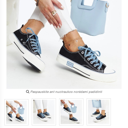
Paspauskite ant nuotraukos norėdami padidinti