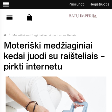
Prisijungti
Registruotis
Moteriški medžiaginiai kedai juodi su raišteliais
Moteriški medžiaginiai
kedai juodi su raišteliais –
pirkti internetu