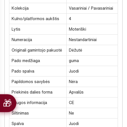
Kolekcija
Vasariniai / Pavasariniai
Kulno/platformos aukštis
4
Lytis
Moteriški
Numeracija
Nestandartiniai
Originali gamintojo pakuotė
Dėžutė
Pado medžiaga
guma
Pado spalva
Juodi
Papildomos savybės
Nėra
Priekinės dalies forma
Apvalūs
Saugos informacija
CE
Šiltinimas
Ne
Spalva
Juodi