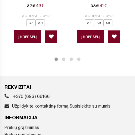
43€
41€
37€
33€
PASIRINKITE DYDĮ
PASIRINKITE DYDĮ
37
38
36
39
40
Į KREPŠELĮ
Į KREPŠELĮ
REKVIZITAI
+370 (693) 66166
Užpildykite kontaktinę formą
Susisiekite su mumis
INFORMACIJA
Prekių grąžinimas
Prekių pristatymas