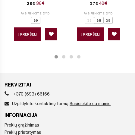
36€
40€
29€
37€
PASIRINKITE DYDĮ
PASIRINKITE DYDĮ
39
36
38
39
Į KREPŠELĮ
Į KREPŠELĮ
REKVIZITAI
+370 (693) 66166
Užpildykite kontaktinę formą
Susisiekite su mumis
INFORMACIJA
Prekių grąžinimas
Prekių pristatymas