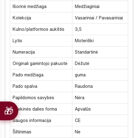
Išorinė medžiaga
Medžiaginiai
Kolekcija
Vasariniai / Pavasariniai
Kulno/platformos aukštis
3,5
Lytis
Moteriški
Numeracija
Standartinė
Originali gamintojo pakuotė
Dėžutė
Pado medžiaga
guma
Pado spalva
Raudona
Papildomos savybės
Nėra
Priekinės dalies forma
Apvalūs
Saugos informacija
CE
Šiltinimas
Ne