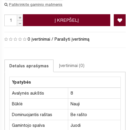
Patikrinkite gaminio matmenis
Į KREPŠELĮ
0 įvertinimai
/
Parašyti įvertinimą
Įvertinimai (0)
Detalus aprašymas
Ypatybės
Avalynės aukštis
8
Būklė
Nauji
Dominuojantis raštas
Be rašto
Gamintojo spalva
Juodi