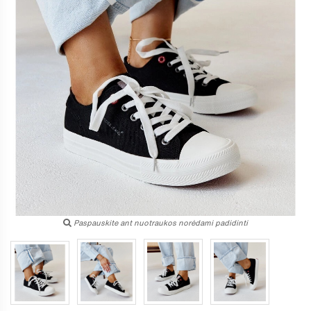
Paspauskite ant nuotraukos norėdami padidinti