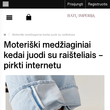
Prisijungti
Registruotis
Moteriški medžiaginiai kedai juodi su raišteliais
Moteriški medžiaginiai
kedai juodi su raišteliais –
pirkti internetu