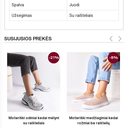
Spalva
Juodi
Užsegimas
Su raišteliais
SUSIJUSIOS PREKĖS
-21%
-8%
Moteriški odiniai kedai mėlyni
Moteriški medžiaginiai kedai
su raišteliais
rožiniai be raištelių