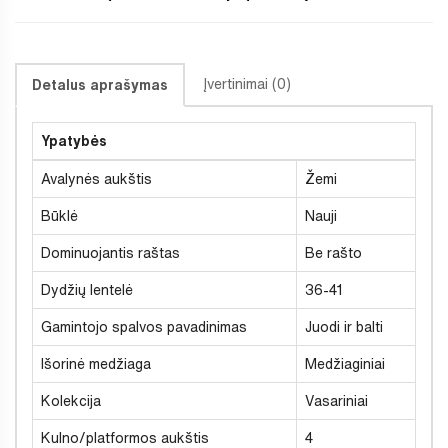
Įvertinimai (0)
Detalus aprašymas
Ypatybės
Avalynės aukštis
Žemi
Būklė
Nauji
Dominuojantis raštas
Be rašto
Dydžių lentelė
36-41
Gamintojo spalvos pavadinimas
Juodi ir balti
Išorinė medžiaga
Medžiaginiai
Kolekcija
Vasariniai
Kulno/platformos aukštis
4