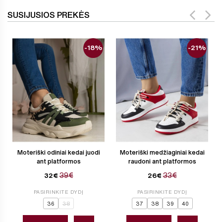
SUSIJUSIOS PREKĖS
-18%
-21%
Moteriški odiniai kedai juodi
Moteriški medžiaginiai kedai
ant platformos
raudoni ant platformos
39€
33€
32€
26€
PASIRINKITE DYDĮ
PASIRINKITE DYDĮ
36
38
37
38
39
40