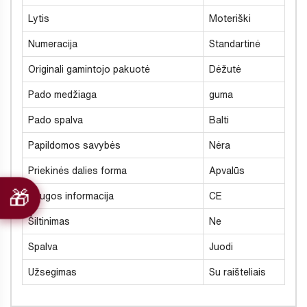
Lytis
Moteriški
Numeracija
Standartinė
Originali gamintojo pakuotė
Dėžutė
Pado medžiaga
guma
Pado spalva
Balti
Papildomos savybės
Nėra
Priekinės dalies forma
Apvalūs
Saugos informacija
CE
Šiltinimas
Ne
Spalva
Juodi
Užsegimas
Su raišteliais