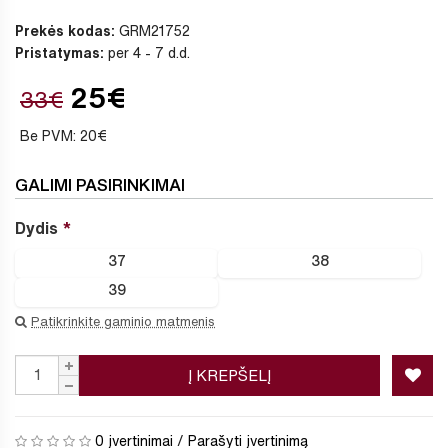
Prekės kodas:
GRM21752
Pristatymas:
per 4 - 7 d.d.
25€
33€
Be PVM: 20€
GALIMI PASIRINKIMAI
Dydis
37
38
39
Patikrinkite gaminio matmenis
Į KREPŠELĮ
0 įvertinimai
/
Parašyti įvertinimą