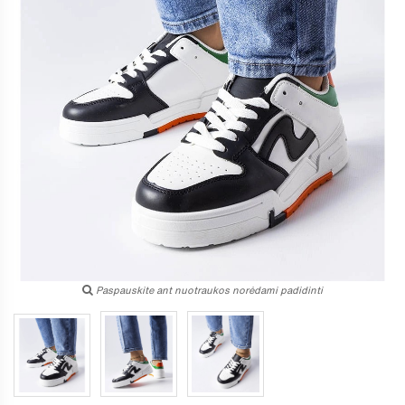
Paspauskite ant nuotraukos norėdami padidinti