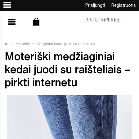
Prisijungti
Registruotis
Moteriški medžiaginiai kedai juodi su raišteliais
Moteriški medžiaginiai
kedai juodi su raišteliais –
pirkti internetu