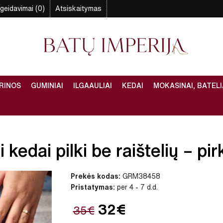
geidavimai (0)
Atsiskaitymas
RINOS
GUMINIAI
ILGAAULIAI
KEDAI
MOKASINAI, BATELI
kedai pilki be raištelių – pir
Prekės kodas:
GRM38458
Pristatymas:
per 4 - 7 d.d.
32€
35€