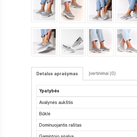
Įvertinimai (0)
Detalus aprašymas
Ypatybės
Avalynės aukštis
Būklė
Dominuojantis raštas
Gamintojo spalva