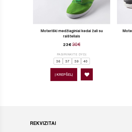
Moteriški medžiaginiai kedai žali su
Moter
raišteliais
30€
23€
PASIRINKITE DYDĮ
36
37
39
40
Į KREPŠELĮ
REKVIZITAI