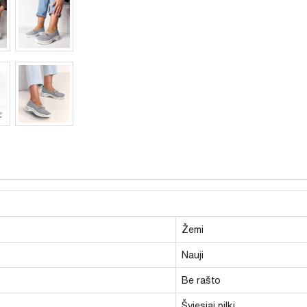
Žemi
Nauji
Be rašto
Šviesiai pilki