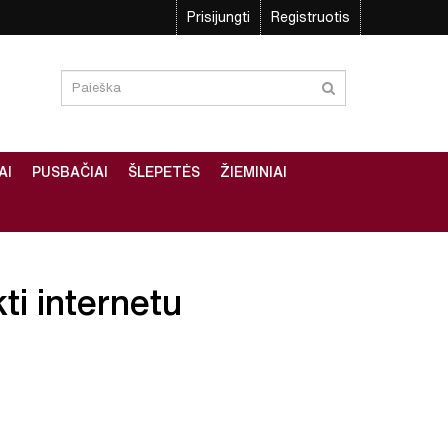
Prisijungti
Registruotis
AI
PUSBAČIAI
ŠLEPETĖS
ŽIEMINIAI
kti internetu