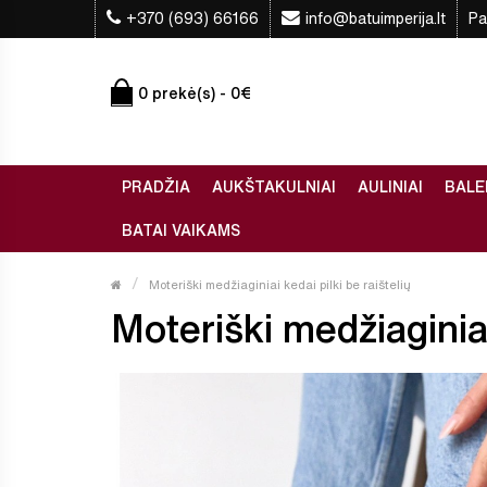
+370 (693) 66166
info@batuimperija.lt
Pa
0 prekė(s) - 0€
PRADŽIA
AUKŠTAKULNIAI
AULINIAI
BALE
BATAI VAIKAMS
Moteriški medžiaginiai kedai pilki be raištelių
Moteriški medžiaginiai 