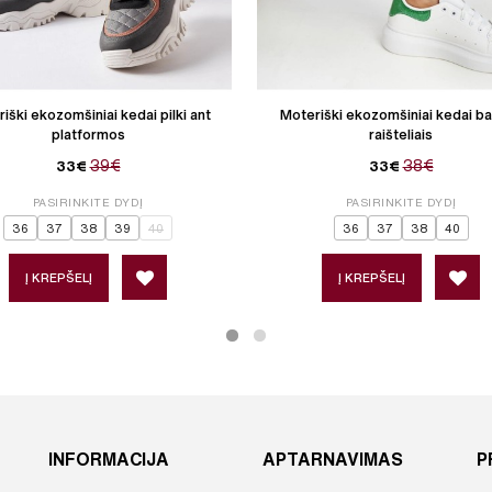
iški ekozomšiniai kedai pilki ant
Moteriški ekozomšiniai kedai bal
platformos
raišteliais
39€
38€
33€
33€
PASIRINKITE DYDĮ
PASIRINKITE DYDĮ
36
37
38
39
40
36
37
38
40
Į KREPŠELĮ
Į KREPŠELĮ
INFORMACIJA
APTARNAVIMAS
P