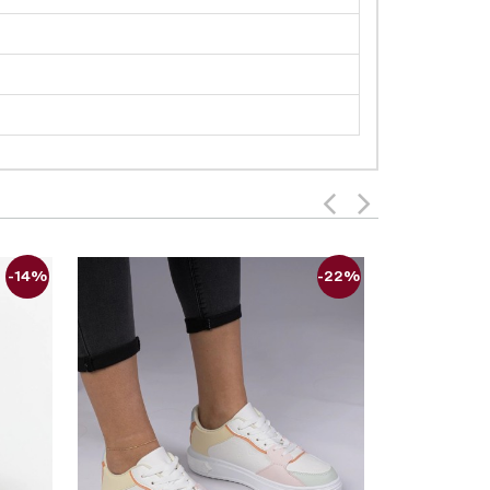
-14%
-22%