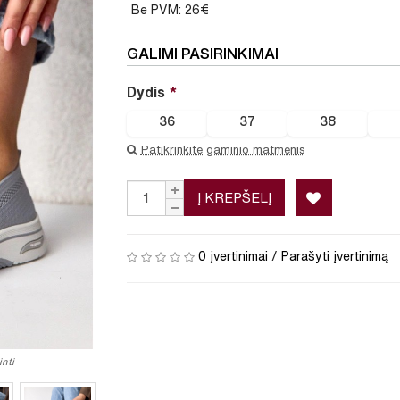
Be PVM: 26€
GALIMI PASIRINKIMAI
Dydis
36
37
38
Patikrinkite gaminio matmenis
Į KREPŠELĮ
0 įvertinimai
/
Parašyti įvertinimą
nti