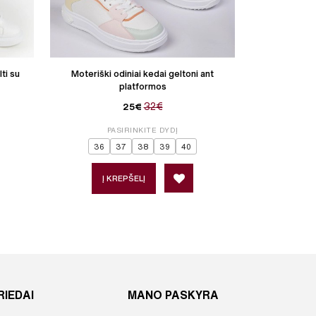
ti su
Moteriški odiniai kedai geltoni ant
Moteriški kedai
platformos
32€
25€
PASIRINKITE DYDĮ
P
36
37
38
39
40
Į KREPŠELĮ
Į 
RIEDAI
MANO PASKYRA