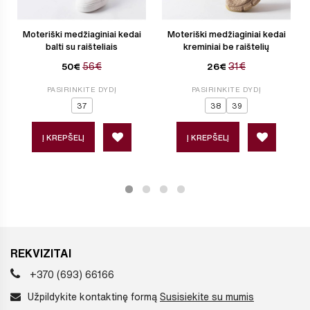
Moteriški medžiaginiai kedai
Moteriški medžiaginiai kedai
balti su raišteliais
kreminiai be raištelių
56€
31€
50€
26€
PASIRINKITE DYDĮ
PASIRINKITE DYDĮ
37
38
39
Į KREPŠELĮ
Į KREPŠELĮ
REKVIZITAI
+370 (693) 66166
Užpildykite kontaktinę formą
Susisiekite su mumis