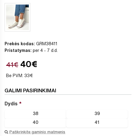
Prekės kodas:
GRM38411
Pristatymas:
per 4 - 7 d.d.
40€
41€
Be PVM: 33€
GALIMI PASIRINKIMAI
Dydis
38
39
40
41
Patikrinkite gaminio matmenis