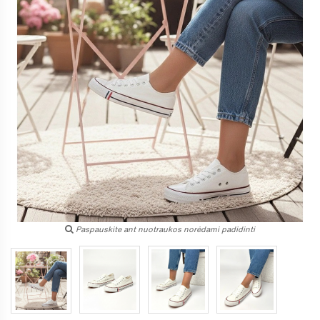
Paspauskite ant nuotraukos norėdami padidinti