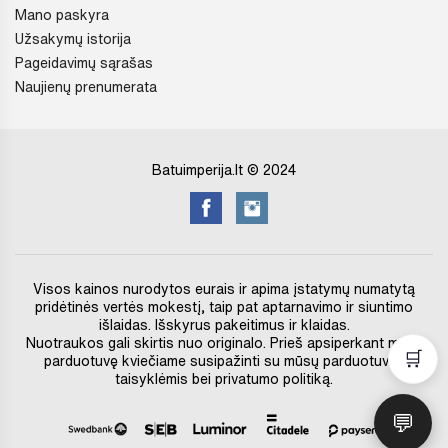
Mano paskyra
Užsakymų istorija
Pageidavimų sąrašas
Naujienų prenumerata
Batuimperija.lt © 2024
Visos kainos nurodytos eurais ir apima įstatymų numatytą
pridėtinės vertės mokestį, taip pat aptarnavimo ir siuntimo
išlaidas. Išskyrus pakeitimus ir klaidas.
Nuotraukos gali skirtis nuo originalo. Prieš apsiperkant mūsų
🛒
parduotuvę kviečiame susipažinti su mūsų parduotuvės
taisyklėmis bei privatumo politiką.
💬