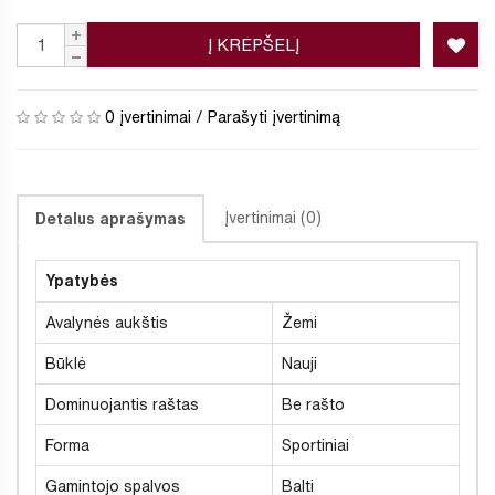
Į KREPŠELĮ
0 įvertinimai
/
Parašyti įvertinimą
Įvertinimai (0)
Detalus aprašymas
Ypatybės
Avalynės aukštis
Žemi
Būklė
Nauji
Dominuojantis raštas
Be rašto
Forma
Sportiniai
Gamintojo spalvos
Balti