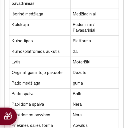
pavadinimas
Išorinė medžiaga
Medžiaginiai
Kolekcija
Rudeniniai /
Pavasariniai
Kulno tipas
Platforma
Kulno/platformos aukštis
2.5
Lytis
Moteriški
Originali gamintojo pakuotė
Dėžutė
Pado medžiaga
guma
Pado spalva
Balti
Papildoma spalva
Nėra
Papildomos savybės
Nėra
Priekinės dalies forma
Apvalūs