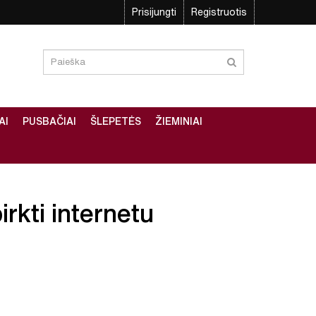
Prisijungti
Registruotis
AI
PUSBAČIAI
ŠLEPETĖS
ŽIEMINIAI
irkti internetu