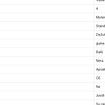
4
Moter
Stand
Dėžu
guma
Balti
Nėra
Apval
CE
Ne
Juodi
Su rai