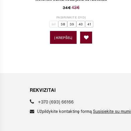
43€
34€
PASIRINKITE DYDĮ
37
38
39
40
41
Į KREPŠELĮ
REKVIZITAI
+370 (693) 66166
Užpildykite kontaktinę formą
Susisiekite su mumi