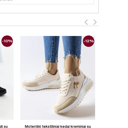
-10%
-12%
di su
Moteriški tekstiliniai kedai kreminiai su
Moteriški med