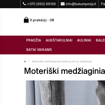
+370 (693) 66166
info@batuimperija.lt
Pa
0 prekė(s) - 0€
PRADŽIA
AUKŠTAKULNIAI
AULINIAI
BALE
BATAI VAIKAMS
Moteriški medžiaginiai kedai juodi su raišteliais
Moteriški medžiaginiai 