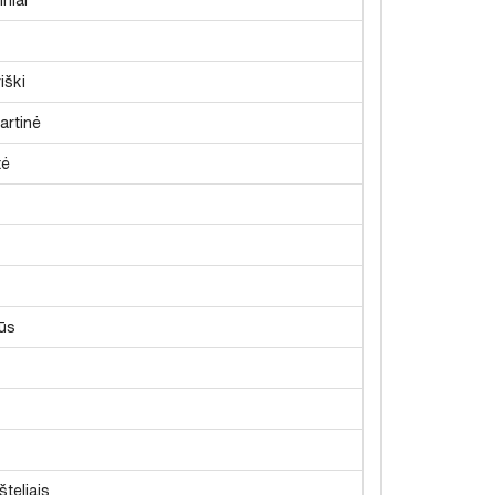
iški
artinė
tė
ūs
šteliais