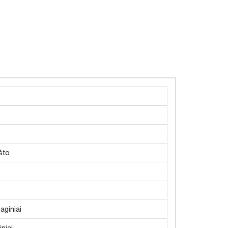
što
aginiai
niai