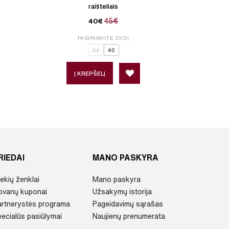
raišteliais
45€
40€
PASIRINKITE DYDĮ
P
39
40
3
Į KREPŠELĮ
Į 
RIEDAI
MANO PASKYRA
ekių ženklai
Mano paskyra
ovanų kuponai
Užsakymų istorija
artnerystės programa
Pageidavimų sąrašas
ecialūs pasiūlymai
Naujienų prenumerata