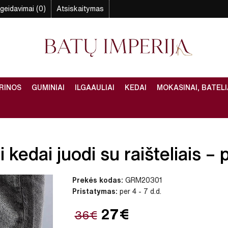
geidavimai (0)
Atsiskaitymas
RINOS
GUMINIAI
ILGAAULIAI
KEDAI
MOKASINAI, BATELI
kedai juodi su raišteliais – p
Prekės kodas:
GRM20301
Pristatymas:
per 4 - 7 d.d.
27€
36€