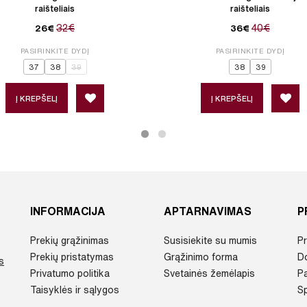
raišteliais
raišteliais
32€
40€
26€
36€
PASIRINKITE DYDĮ
PASIRINKITE DYDĮ
37
38
39
38
39
Į KREPŠELĮ
Į KREPŠELĮ
INFORMACIJA
APTARNAVIMAS
P
Prekių grąžinimas
Susisiekite su mumis
Pr
Prekių pristatymas
Grąžinimo forma
D
s
Privatumo politika
Svetainės žemėlapis
P
Taisyklės ir sąlygos
Sp