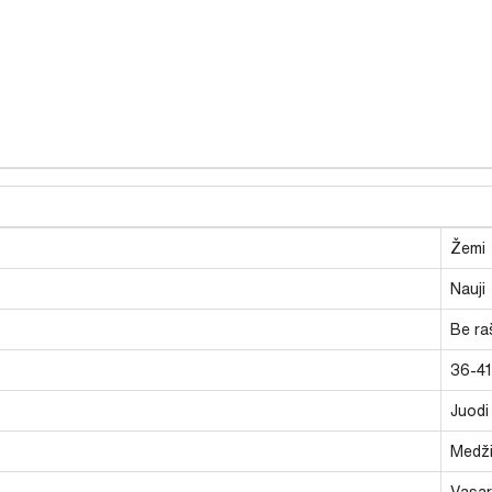
Žemi
Nauji
Be ra
36-41
Juodi
Medži
Vasari