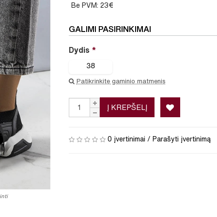
Be PVM: 23€
GALIMI PASIRINKIMAI
Dydis
38
Patikrinkite gaminio matmenis
Į KREPŠELĮ
0 įvertinimai
/
Parašyti įvertinimą
nti