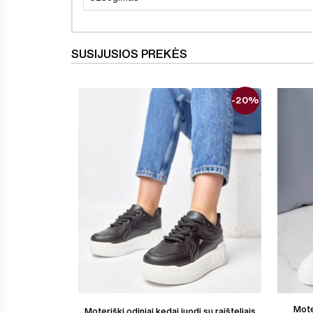
SUSIJUSIOS PREKĖS
-20%
Mote
Moteriški odiniai kedai juodi su raišteliais