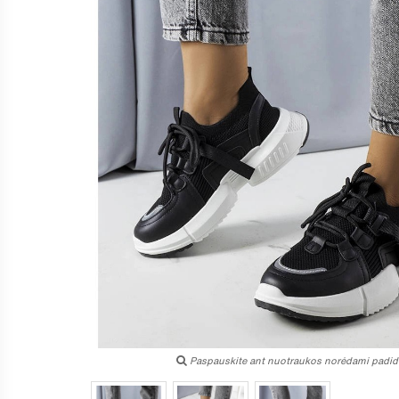
Paspauskite ant nuotraukos norėdami padidi