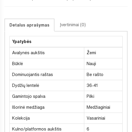
Įvertinimai (0)
Detalus aprašymas
Ypatybės
Avalynės aukštis
Žemi
Būklė
Nauji
Dominuojantis raštas
Be rašto
Dydžių lentelė
36-41
Gamintojo spalva
Pilki
Išorinė medžiaga
Medžiaginiai
Kolekcija
Vasariniai
Kulno/platformos aukštis
6