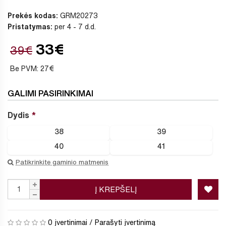
Prekės kodas:
GRM20273
Pristatymas:
per 4 - 7 d.d.
33€
39€
Be PVM: 27€
GALIMI PASIRINKIMAI
Dydis
38
39
40
41
Patikrinkite gaminio matmenis
Į KREPŠELĮ
0 įvertinimai
/
Parašyti įvertinimą