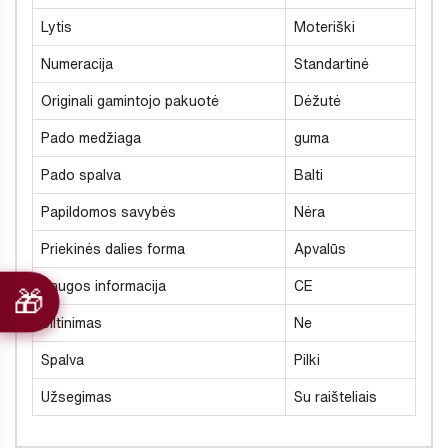
Lytis
Moteriški
Numeracija
Standartinė
Originali gamintojo pakuotė
Dėžutė
Pado medžiaga
guma
Pado spalva
Balti
Papildomos savybės
Nėra
Priekinės dalies forma
Apvalūs
Saugos informacija
CE
Šiltinimas
Ne
Spalva
Pilki
Užsegimas
Su raišteliais