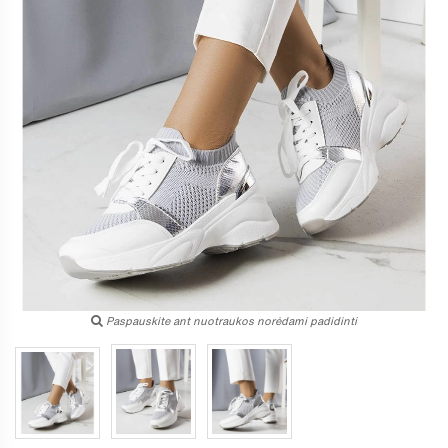
Paspauskite ant nuotraukos norėdami padidinti