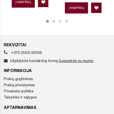
Į KREPŠELĮ
Į KREPŠELĮ
REKVIZITAI
+370 (693) 66166
Užpildykite kontaktinę formą
Susisiekite su mumis
INFORMACIJA
Prekių grąžinimas
Prekių pristatymas
Privatumo politika
Taisyklės ir sąlygos
APTARNAVIMAS