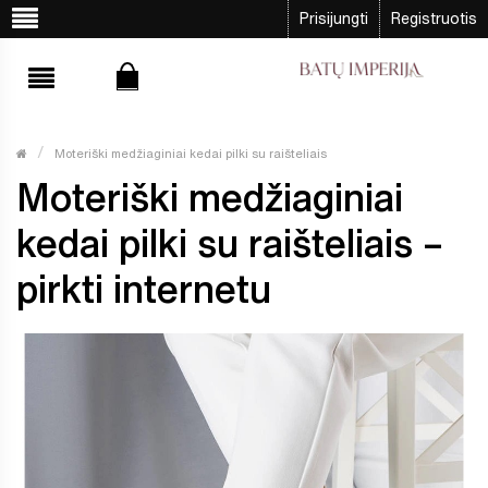
Prisijungti
Registruotis
Moteriški medžiaginiai kedai pilki su raišteliais
Moteriški medžiaginiai
kedai pilki su raišteliais –
pirkti internetu