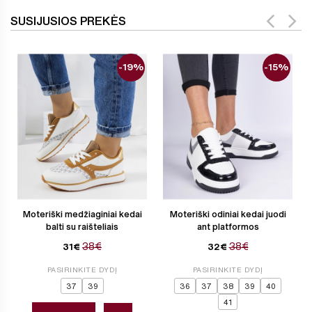
SUSIJUSIOS PREKĖS
-19%
-15%
Moteriški medžiaginiai kedai
Moteriški odiniai kedai juodi
balti su raišteliais
ant platformos
38€
38€
31€
32€
PASIRINKITE DYDĮ
PASIRINKITE DYDĮ
37
39
36
37
38
39
40
41