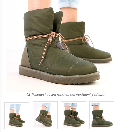
Paspauskite ant nuotraukos norėdami padidinti