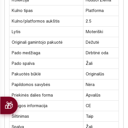
Kolekcija
Ruduo/Žiema
Kulno tipas
Platforma
Kulno/platformos aukštis
2.5
Lytis
Moteriški
Originali gamintojo pakuotė
Dėžutė
Pado medžiaga
Dirbtinė oda
Pado spalva
Žali
Pakuotės būklė
Originalūs
Papildomos savybės
Nėra
Priekinės dalies forma
Apvalūs
Saugos informacija
CE
Šiltinimas
Taip
Spalva
Žali