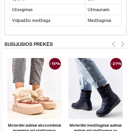
Užsegimas
Užmaunami
Vidpadžio medžiaga
Medžiaginiai
SUSIJUSIOS PREKĖS
-15%
-21%
Moteriški auliniai ekozomšiniai
Moteriški medžiaginiai auliniai
kreminiai ant platformos
mėlyni ant platformos su