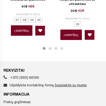
užtrauktuku
48€
41€
40€
32€
PASIRINKITE DYDĮ
PASIRINKITE DYDĮ
37
38
39
40
39
Į KREPŠELĮ
Į KREPŠELĮ
REKVIZITAI
+370 (693) 66166
Užpildykite kontaktinę formą
Susisiekite su mumis
INFORMACIJA
Prekių grąžinimas