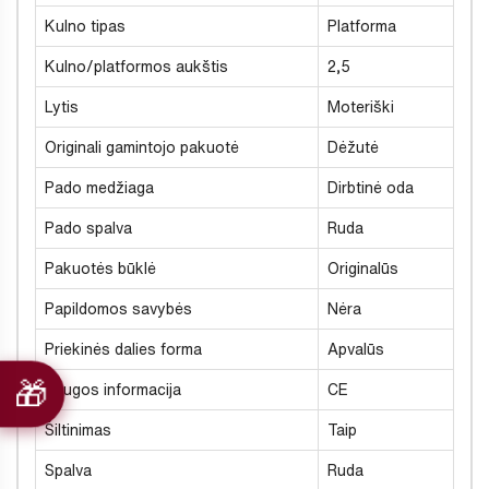
Kulno tipas
Platforma
Kulno/platformos aukštis
2,5
Lytis
Moteriški
Originali gamintojo pakuotė
Dėžutė
Pado medžiaga
Dirbtinė oda
Pado spalva
Ruda
Pakuotės būklė
Originalūs
Papildomos savybės
Nėra
Priekinės dalies forma
Apvalūs
Saugos informacija
CE
Šiltinimas
Taip
Spalva
Ruda