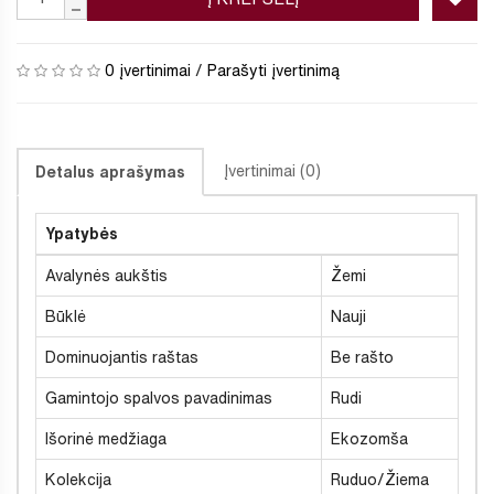
0 įvertinimai
/
Parašyti įvertinimą
Įvertinimai (0)
Detalus aprašymas
Ypatybės
Avalynės aukštis
Žemi
Būklė
Nauji
Dominuojantis raštas
Be rašto
Gamintojo spalvos pavadinimas
Rudi
Išorinė medžiaga
Ekozomša
Kolekcija
Ruduo/Žiema