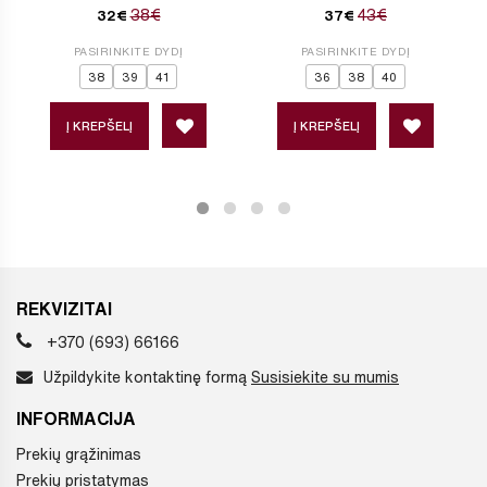
38€
43€
32€
37€
PASIRINKITE DYDĮ
PASIRINKITE DYDĮ
38
39
41
36
38
40
Į KREPŠELĮ
Į KREPŠELĮ
REKVIZITAI
+370 (693) 66166
Užpildykite kontaktinę formą
Susisiekite su mumis
INFORMACIJA
Prekių grąžinimas
Prekių pristatymas