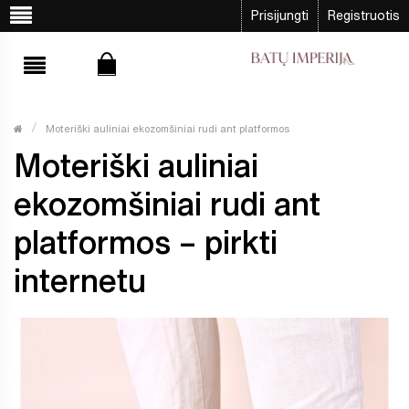
Prisijungti
Registruotis
Moteriški auliniai ekozomšiniai rudi ant platformos
Moteriški auliniai
ekozomšiniai rudi ant
platformos – pirkti
internetu