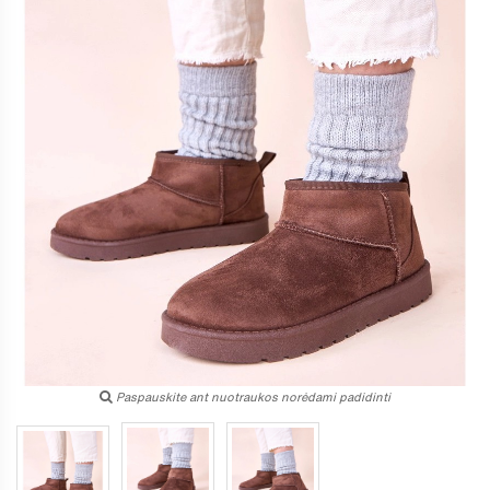
Paspauskite ant nuotraukos norėdami padidinti