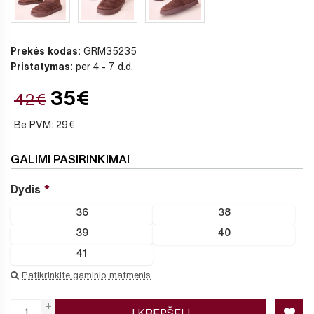
Prekės kodas:
GRM35235
Pristatymas:
per 4 - 7 d.d.
35€
42€
Be PVM: 29€
GALIMI PASIRINKIMAI
Dydis
36
38
39
40
41
Patikrinkite gaminio matmenis
Į KREPŠELĮ