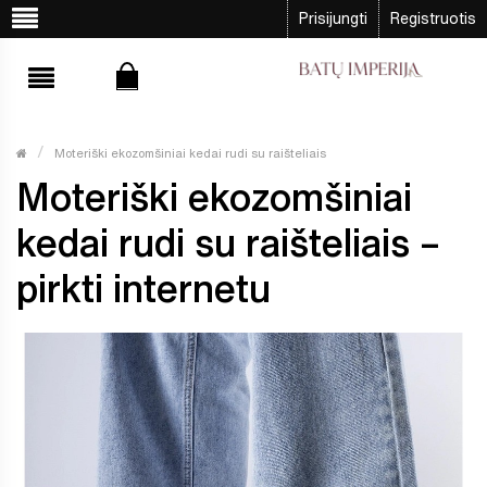
Prisijungti
Registruotis
Moteriški ekozomšiniai kedai rudi su raišteliais
Moteriški ekozomšiniai
kedai rudi su raišteliais –
pirkti internetu