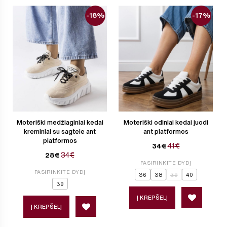
-18%
-17%
Moteriški medžiaginiai kedai
Moteriški odiniai kedai juodi
kreminiai su sagtele ant
ant platformos
platformos
41€
34€
34€
28€
PASIRINKITE DYDĮ
PASIRINKITE DYDĮ
36
38
39
40
39
Į KREPŠELĮ
Į KREPŠELĮ