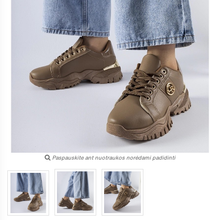
Paspauskite ant nuotraukos norėdami padidinti