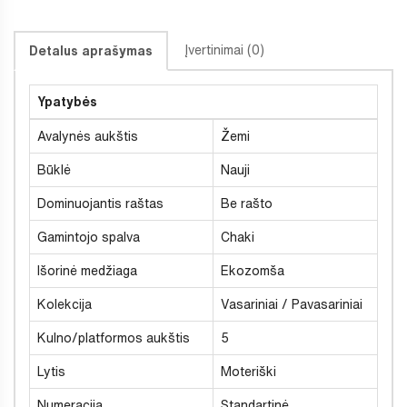
Įvertinimai (0)
Detalus aprašymas
Ypatybės
Avalynės aukštis
Žemi
Būklė
Nauji
Dominuojantis raštas
Be rašto
Gamintojo spalva
Chaki
Išorinė medžiaga
Ekozomša
Kolekcija
Vasariniai / Pavasariniai
Kulno/platformos aukštis
5
Lytis
Moteriški
Numeracija
Standartinė