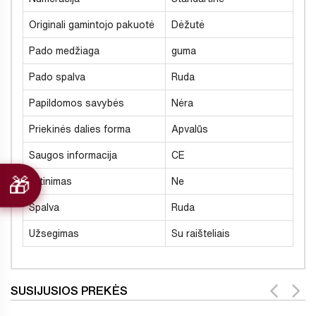
Originali gamintojo pakuotė
Dėžutė
Pado medžiaga
guma
Pado spalva
Ruda
Papildomos savybės
Nėra
Priekinės dalies forma
Apvalūs
Saugos informacija
CE
Šiltinimas
Ne
Spalva
Ruda
Užsegimas
Su raišteliais
SUSIJUSIOS PREKĖS