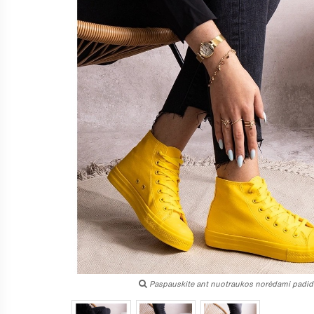
Paspauskite ant nuotraukos norėdami padidi