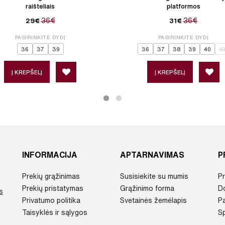
raišteliais
platformos
36€
36€
29€
31€
PASIRINKITE DYDĮ
PASIRINKITE DYDĮ
36
37
39
36
37
38
39
40
41
Į KREPŠELĮ
Į KREPŠELĮ
INFORMACIJA
APTARNAVIMAS
P
Prekių grąžinimas
Susisiekite su mumis
Pr
Prekių pristatymas
Grąžinimo forma
D
s
Privatumo politika
Svetainės žemėlapis
P
Taisyklės ir sąlygos
Sp