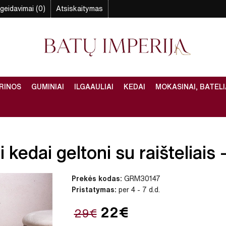
geidavimai (0)
Atsiskaitymas
RINOS
GUMINIAI
ILGAAULIAI
KEDAI
MOKASINAI, BATELI
kedai geltoni su raišteliais –
Prekės kodas:
GRM30147
Pristatymas:
per 4 - 7 d.d.
22€
29€