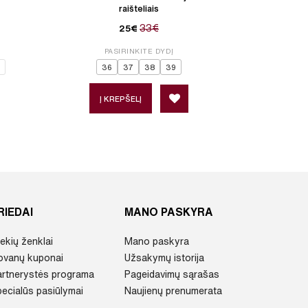
raišteliais
33€
25€
PASIRINKITE DYDĮ
P
36
37
38
39
Į KREPŠELĮ
Į 
RIEDAI
MANO PASKYRA
ekių ženklai
Mano paskyra
ovanų kuponai
Užsakymų istorija
artnerystės programa
Pageidavimų sąrašas
ecialūs pasiūlymai
Naujienų prenumerata