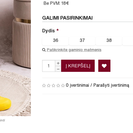
Be PVM: 18€
GALIMI PASIRINKIMAI
Dydis
36
37
38
Patikrinkite gaminio matmenis
Į KREPŠELĮ
0 įvertinimai
/
Parašyti įvertinimą
nti