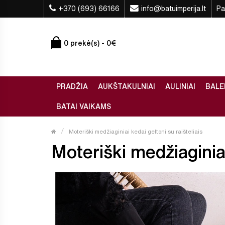
+370 (693) 66166
info@batuimperija.lt
Pa
0 prekė(s) - 0€
PRADŽIA
AUKŠTAKULNIAI
AULINIAI
BALE
BATAI VAIKAMS
Moteriški medžiaginiai kedai geltoni su raišteliais
Moteriški medžiaginiai 