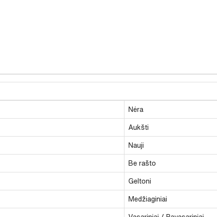
Nėra
Aukšti
Nauji
Be rašto
Geltoni
Medžiaginiai
Vasariniai / Pavasariniai