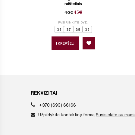
raišteliais
45€
40€
PASIRINKITE DYDĮ
36
37
38
39
Į KREPŠELĮ
REKVIZITAI
+370 (693) 66166
Užpildykite kontaktinę formą
Susisiekite su mumi