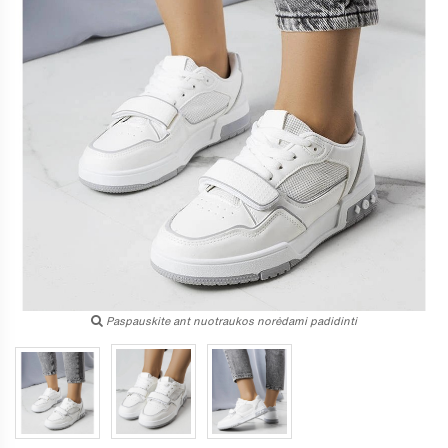
Paspauskite ant nuotraukos norėdami padidinti