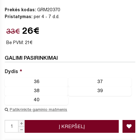
Prekės kodas:
GRM20370
Pristatymas:
per 4 - 7 d.d.
26€
33€
Be PVM: 21€
GALIMI PASIRINKIMAI
Dydis
36
37
38
39
40
Patikrinkite gaminio matmenis
Į KREPŠELĮ