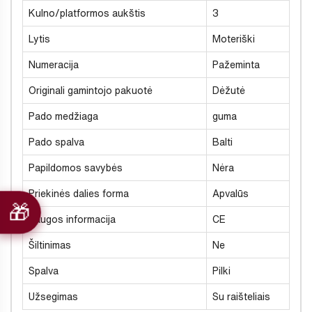
Kulno/platformos aukštis
3
Lytis
Moteriški
Numeracija
Pažeminta
Originali gamintojo pakuotė
Dėžutė
Pado medžiaga
guma
Pado spalva
Balti
Papildomos savybės
Nėra
Priekinės dalies forma
Apvalūs
Saugos informacija
CE
Šiltinimas
Ne
Spalva
Pilki
Užsegimas
Su raišteliais