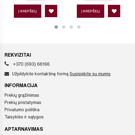
Į KREPŠELĮ
Į KREPŠELĮ
REKVIZITAI
+370 (693) 66166
Užpildykite kontaktinę formą
Susisiekite su mumis
INFORMACIJA
Prekių grąžinimas
Prekių pristatymas
Privatumo politika
Taisyklės ir sąlygos
APTARNAVIMAS