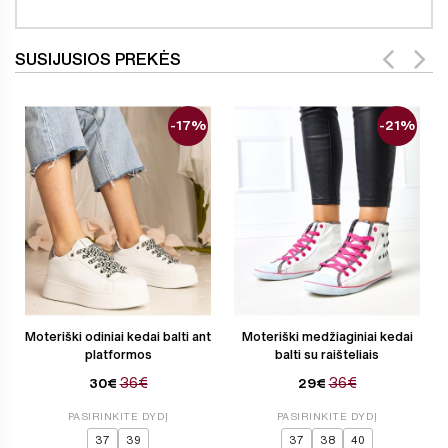
SUSIJUSIOS PREKĖS
-17%
-21%
Moteriški odiniai kedai balti ant
Moteriški medžiaginiai kedai
platformos
balti su raišteliais
36€
36€
30€
29€
PASIRINKITE DYDĮ
PASIRINKITE DYDĮ
37
39
37
38
40