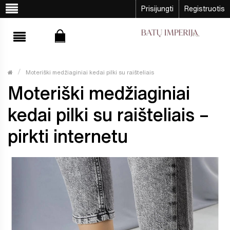
Prisijungti
Registruotis
Moteriški medžiaginiai kedai pilki su raišteliais
Moteriški medžiaginiai
kedai pilki su raišteliais –
pirkti internetu