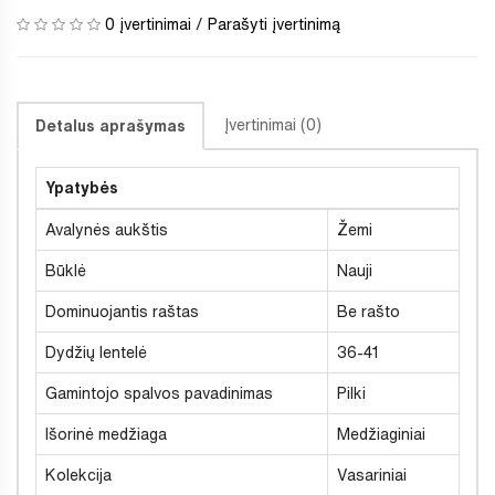
0 įvertinimai
/
Parašyti įvertinimą
Įvertinimai (0)
Detalus aprašymas
Ypatybės
Avalynės aukštis
Žemi
Būklė
Nauji
Dominuojantis raštas
Be rašto
Dydžių lentelė
36-41
Gamintojo spalvos pavadinimas
Pilki
Išorinė medžiaga
Medžiaginiai
Kolekcija
Vasariniai