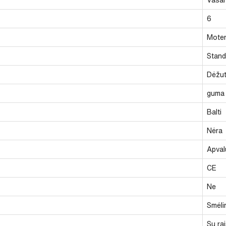
6
Moter
Stand
Dėžu
guma
Balti
Nėra
Apval
CE
Ne
Smėlin
Su rai