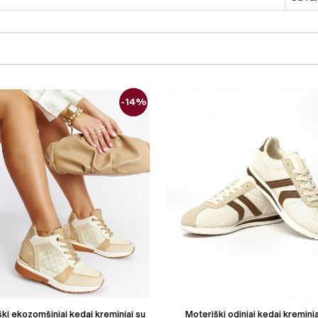
-14%
ki ekozomšiniai kedai kreminiai su
Moteriški odiniai kedai kreminia