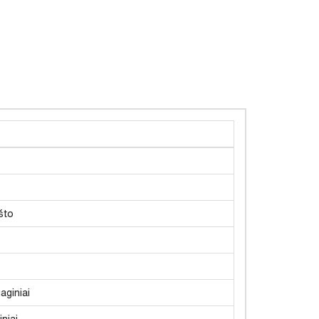
što
aginiai
niai