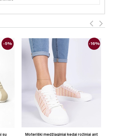
-5%
-16%
i su
Moteriški medžiaginiai kedai rožiniai ant
Moteriški med