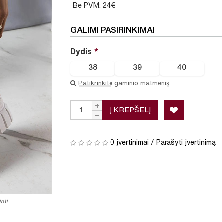
Be PVM: 24€
GALIMI PASIRINKIMAI
Dydis
38
39
40
Patikrinkite gaminio matmenis
Į KREPŠELĮ
0 įvertinimai
/
Parašyti įvertinimą
nti