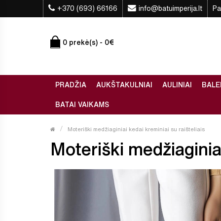
+370 (693) 66166
info@batuimperija.lt
Pa
0 prekė(s) - 0€
PRADŽIA
AUKŠTAKULNIAI
AULINIAI
BALE
BATAI VAIKAMS
Moteriški medžiaginiai kedai kreminiai su raišteliais
Moteriški medžiaginiai 