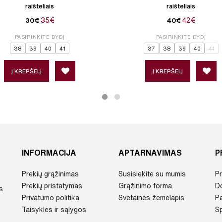
raišteliais
raišteliais
35€
42€
30€
40€
PASIRINKITE DYDĮ
PASIRINKITE DYDĮ
38
39
40
41
37
38
39
40
41
Į KREPŠELĮ
Į KREPŠELĮ
INFORMACIJA
APTARNAVIMAS
P
Prekių grąžinimas
Susisiekite su mumis
Pr
Prekių pristatymas
Grąžinimo forma
D
s
Privatumo politika
Svetainės žemėlapis
P
Taisyklės ir sąlygos
Sp