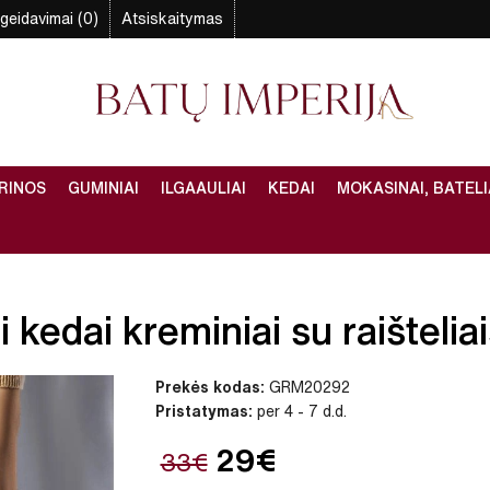
geidavimai (0)
Atsiskaitymas
RINOS
GUMINIAI
ILGAAULIAI
KEDAI
MOKASINAI, BATELI
kedai kreminiai su raišteliai
Prekės kodas:
GRM20292
Pristatymas:
per 4 - 7 d.d.
29€
33€