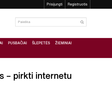
Prisijungti
Registruotis
AI
PUSBAČIAI
ŠLEPETĖS
ŽIEMINIAI
s – pirkti internetu