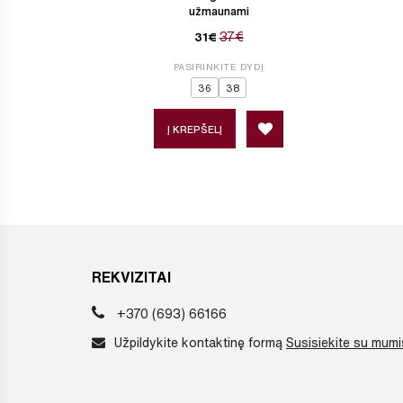
užmaunami
37€
31€
PASIRINKITE DYDĮ
36
38
Į KREPŠELĮ
REKVIZITAI
+370 (693) 66166
Užpildykite kontaktinę formą
Susisiekite su mumi