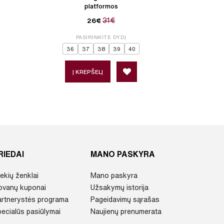
platformos
31€
26€
PASIRINKITE DYDĮ
P
36
37
38
39
40
Į KREPŠELĮ
Į 
RIEDAI
MANO PASKYRA
ekių ženklai
Mano paskyra
ovanų kuponai
Užsakymų istorija
artnerystės programa
Pageidavimų sąrašas
ecialūs pasiūlymai
Naujienų prenumerata