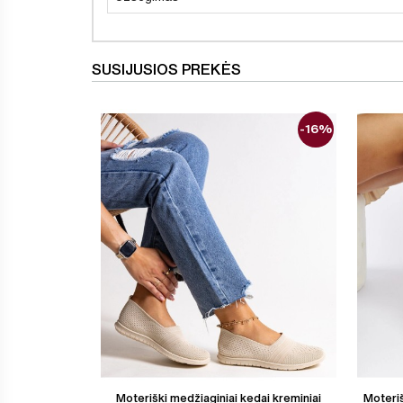
SUSIJUSIOS PREKĖS
-16%
Moteriški medžiaginiai kedai kreminiai
Moteriš