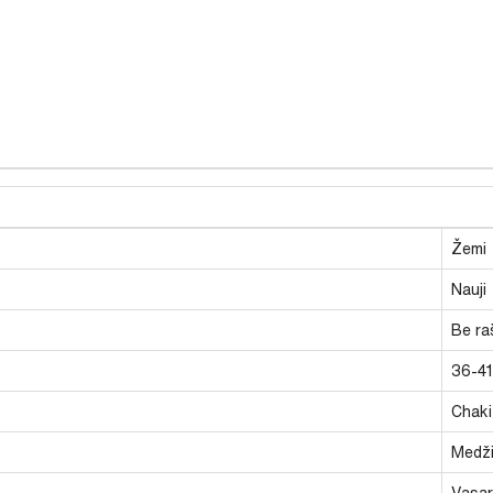
Žemi
Nauji
Be ra
36-41
Chaki
Medži
Vasari