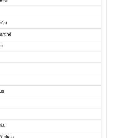
iški
artinė
tė
ūs
iai
šteliais