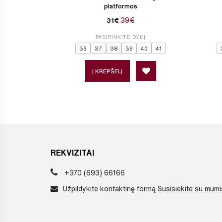
platformos
39€
31€
PASIRINKITE DYDĮ
36
37
38
39
40
41
Į KREPŠELĮ
REKVIZITAI
+370 (693) 66166
Užpildykite kontaktinę formą
Susisiekite su mumi