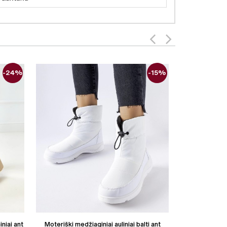
-24%
-15%
niai ant
Moteriški medžiaginiai auliniai balti ant
Moteriški aulini