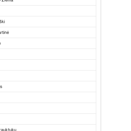
ški
rtinė
ė
ūs
rauktuku