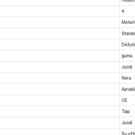
4
Moteri
Standa
Dėžut
guma
Juodi
Nėra
Apval
CE
Taip
Juodi
Su užt