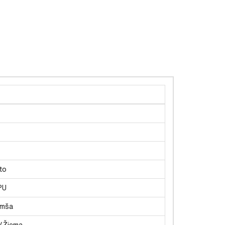
to
PU
mša
/Žiema