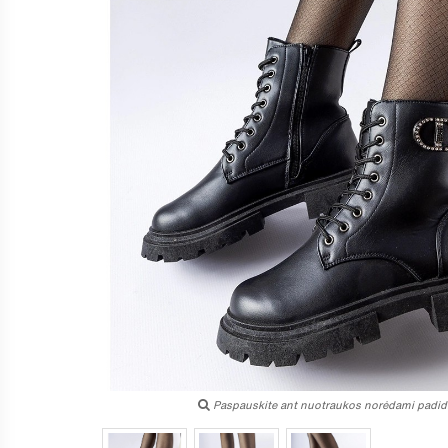
Paspauskite ant nuotraukos norėdami padidi