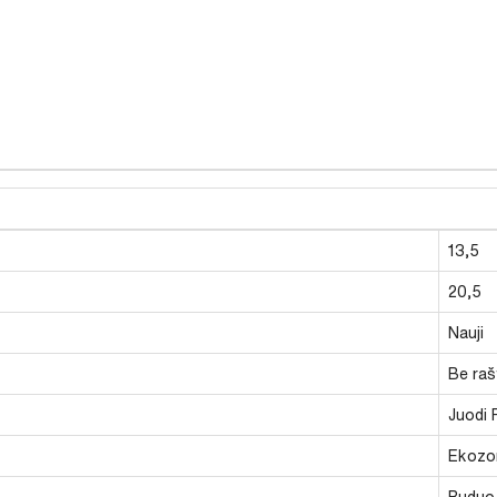
13,5
20,5
Nauji
Be raš
Juodi 
Ekozo
Ruduo