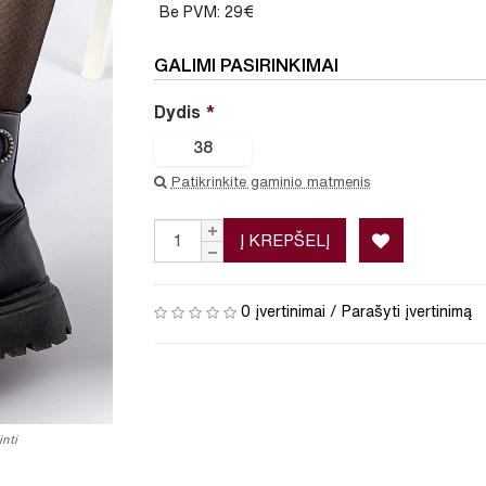
Be PVM: 29€
GALIMI PASIRINKIMAI
Dydis
38
Patikrinkite gaminio matmenis
Į KREPŠELĮ
0 įvertinimai
/
Parašyti įvertinimą
nti