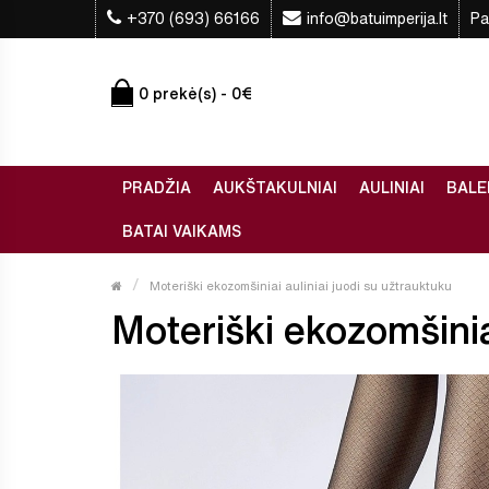
+370 (693) 66166
info@batuimperija.lt
Pa
0 prekė(s) - 0€
PRADŽIA
AUKŠTAKULNIAI
AULINIAI
BALE
BATAI VAIKAMS
Moteriški ekozomšiniai auliniai juodi su užtrauktuku
Moteriški ekozomšiniai