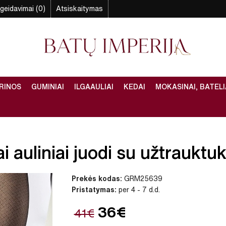
geidavimai (0)
Atsiskaitymas
RINOS
GUMINIAI
ILGAAULIAI
KEDAI
MOKASINAI, BATELI
 auliniai juodi su užtrauktuk
Prekės kodas:
GRM25639
Pristatymas:
per 4 - 7 d.d.
36€
41€