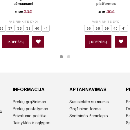
užmaunami
platformos
33€
39€
26€
30€
PASIRINKITE DYDĮ
PASIRINKITE DYDĮ
36
37
38
39
40
41
36
38
39
40
41
Į KREPŠELĮ
Į KREPŠELĮ
INFORMACIJA
APTARNAVIMAS
P
Prekių grąžinimas
Susisiekite su mumis
Pr
Prekių pristatymas
Grąžinimo forma
D
s
Privatumo politika
Svetainės žemėlapis
P
Taisyklės ir sąlygos
Sp