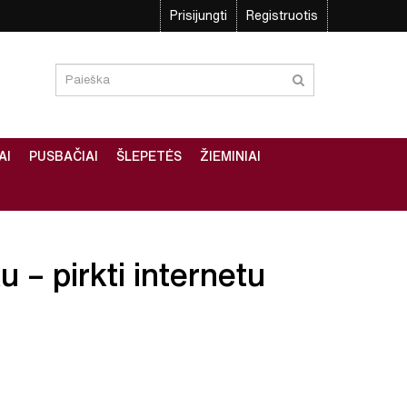
Prisijungti
Registruotis
AI
PUSBAČIAI
ŠLEPETĖS
ŽIEMINIAI
u – pirkti internetu