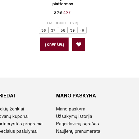
platformos
43€
37€
P
PASIRINKITE DYDĮ
36
3
36
37
38
39
40
Į 
Į KREPŠELĮ
RIEDAI
MANO PASKYRA
ekių ženklai
Mano paskyra
ovanų kuponai
Užsakymų istorija
artnerystės programa
Pageidavimų sąrašas
ecialūs pasiūlymai
Naujienų prenumerata