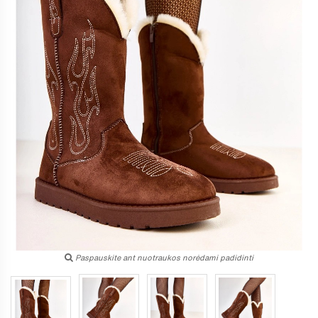
Paspauskite ant nuotraukos norėdami padidinti