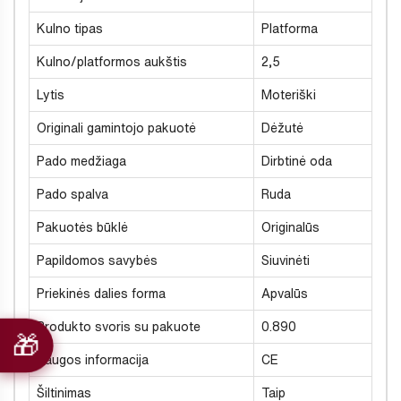
Kulno tipas
Platforma
Kulno/platformos aukštis
2,5
Lytis
Moteriški
Originali gamintojo pakuotė
Dėžutė
Pado medžiaga
Dirbtinė oda
Pado spalva
Ruda
Pakuotės būklė
Originalūs
Papildomos savybės
Siuvinėti
Priekinės dalies forma
Apvalūs
Produkto svoris su pakuote
0.890
Saugos informacija
CE
Šiltinimas
Taip