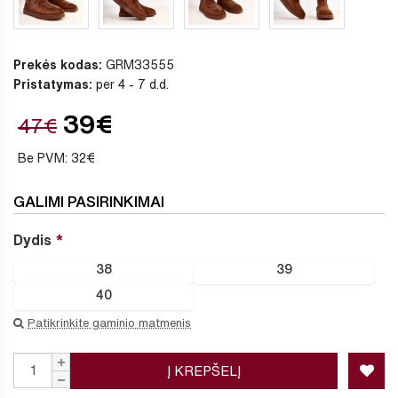
Prekės kodas:
GRM33555
Pristatymas:
per 4 - 7 d.d.
39€
47€
Be PVM: 32€
GALIMI PASIRINKIMAI
Dydis
38
39
40
Patikrinkite gaminio matmenis
Į KREPŠELĮ