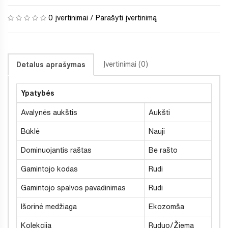
0 įvertinimai
/
Parašyti įvertinimą
Įvertinimai (0)
Detalus aprašymas
Ypatybės
Avalynės aukštis
Aukšti
Būklė
Nauji
Dominuojantis raštas
Be rašto
Gamintojo kodas
Rudi
Gamintojo spalvos pavadinimas
Rudi
Išorinė medžiaga
Ekozomša
Kolekcija
Ruduo/Žiema