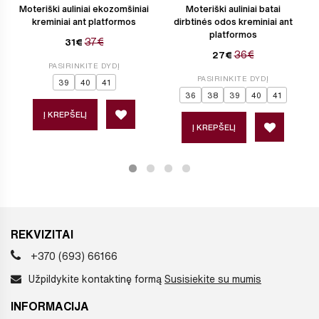
Moteriški auliniai ekozomšiniai
Moteriški auliniai batai
kreminiai ant platformos
dirbtinės odos kreminiai ant
platformos
37€
31€
36€
27€
PASIRINKITE DYDĮ
PASIRINKITE DYDĮ
39
40
41
36
38
39
40
41
Į KREPŠELĮ
Į KREPŠELĮ
REKVIZITAI
+370 (693) 66166
Užpildykite kontaktinę formą
Susisiekite su mumis
INFORMACIJA