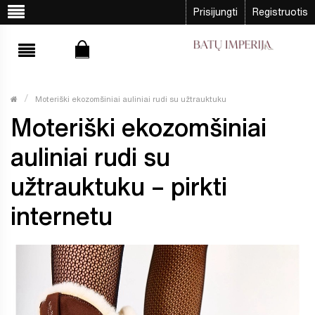
Prisijungti
Registruotis
Moteriški ekozomšiniai auliniai rudi su užtrauktuku
Moteriški ekozomšiniai
auliniai rudi su
užtrauktuku – pirkti
internetu