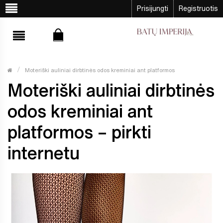
Prisijungti
Registruotis
Moteriški auliniai dirbtinės odos kreminiai ant platformos
Moteriški auliniai dirbtinės
odos kreminiai ant
platformos – pirkti
internetu