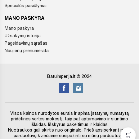
Specialūs pasiūlymai
MANO PASKYRA
Mano paskyra
Užsakymų istorija
Pageidavimų sąrašas
Naujienų prenumerata
Batuimperija.lt © 2024
Visos kainos nurodytos eurais ir apima įstatymų numatytą
pridėtinės vertės mokestį, taip pat aptarnavimo ir siuntimo
išlaidas. Išskyrus pakeitimus ir klaidas.
Nuotraukos gali skirtis nuo originalo. Prieš apsiperkant mūsų
🛒
parduotuvę kviečiame susipažinti su mūsų parduotuvės