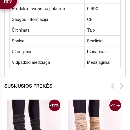
Produkto svoris su pakuote
0.890
Saugos informacija
CE
Šiltinimas
Taip
Spalva
Smėliniai
Užsegimas
Užmaunami
Vidpadžio medžiaga
Medžiaginiai
SUSIJUSIOS PREKĖS
-11%
-11%