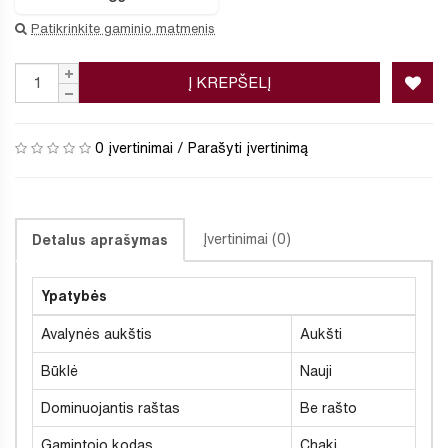
Patikrinkite gaminio matmenis
Į KREPŠELĮ
0 įvertinimai
/
Parašyti įvertinimą
Įvertinimai (0)
Detalus aprašymas
Ypatybės
Avalynės aukštis
Aukšti
Būklė
Nauji
Dominuojantis raštas
Be rašto
Gamintojo kodas
Chaki