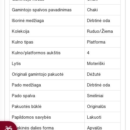
Gamintojo spalvos pavadinimas
Chaki
Išorinė medžiaga
Dirbtinė oda
Kolekcija
Ruduo/Žiema
Kulno tipas
Platforma
Kulno/platformos aukštis
4
Lytis
Moteriški
Originali gamintojo pakuotė
Dėžutė
Pado medžiaga
Dirbtinė oda
Pado spalva
Smėliniai
Pakuotės būklė
Originalūs
Papildomos savybės
Lakuoti
Priekinės dalies forma
Apvalūs