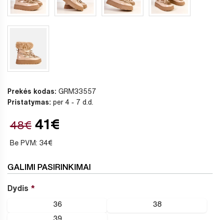
Prekės kodas:
GRM33557
Pristatymas:
per 4 - 7 d.d.
41€
48€
Be PVM: 34€
GALIMI PASIRINKIMAI
Dydis
36
38
39