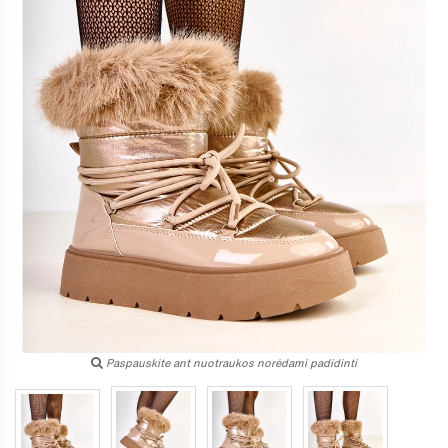
Paspauskite ant nuotraukos norėdami padidinti