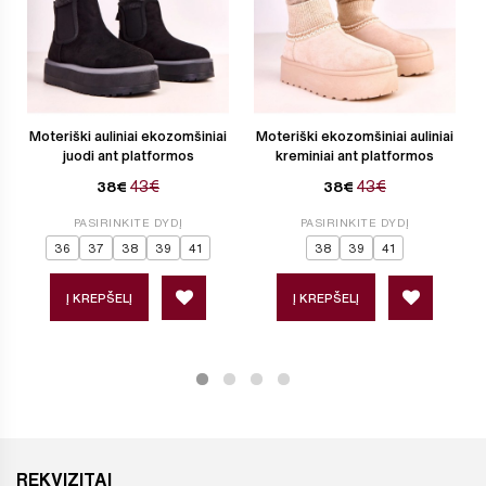
Moteriški auliniai ekozomšiniai
Moteriški ekozomšiniai auliniai
juodi ant platformos
kreminiai ant platformos
43€
43€
38€
38€
PASIRINKITE DYDĮ
PASIRINKITE DYDĮ
36
37
38
39
41
38
39
41
Į KREPŠELĮ
Į KREPŠELĮ
REKVIZITAI