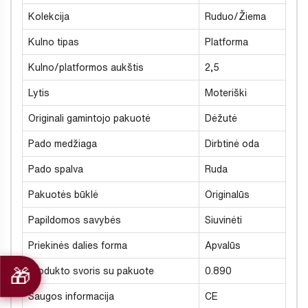
Kolekcija
Ruduo/Žiema
Kulno tipas
Platforma
Kulno/platformos aukštis
2,5
Lytis
Moteriški
Originali gamintojo pakuotė
Dėžutė
Pado medžiaga
Dirbtinė oda
Pado spalva
Ruda
Pakuotės būklė
Originalūs
Papildomos savybės
Siuvinėti
Priekinės dalies forma
Apvalūs
Produkto svoris su pakuote
0.890
Saugos informacija
CE