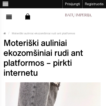
Prisijungti
Registruotis
Moteriški auliniai ekozomšiniai rudi ant platformos
Moteriški auliniai
ekozomšiniai rudi ant
platformos – pirkti
internetu