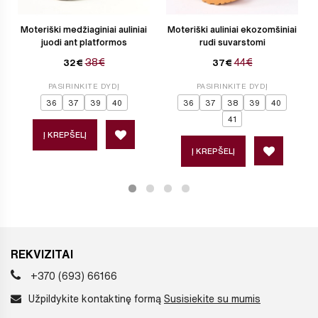
Moteriški medžiaginiai auliniai
Moteriški auliniai ekozomšiniai
juodi ant platformos
rudi suvarstomi
38€
44€
32€
37€
PASIRINKITE DYDĮ
PASIRINKITE DYDĮ
36
37
39
40
36
37
38
39
40
41
Į KREPŠELĮ
Į KREPŠELĮ
REKVIZITAI
+370 (693) 66166
Užpildykite kontaktinę formą
Susisiekite su mumis