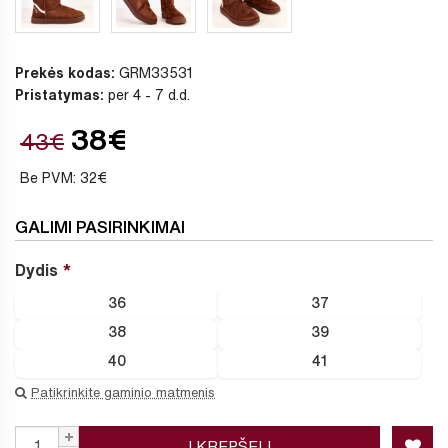
Prekės kodas:
GRM33531
Pristatymas:
per 4 - 7 d.d.
38€
43€
Be PVM: 32€
GALIMI PASIRINKIMAI
Dydis
36
37
38
39
40
41
Patikrinkite gaminio matmenis
Į KREPŠELĮ