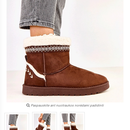
Paspauskite ant nuotraukos norėdami padidinti