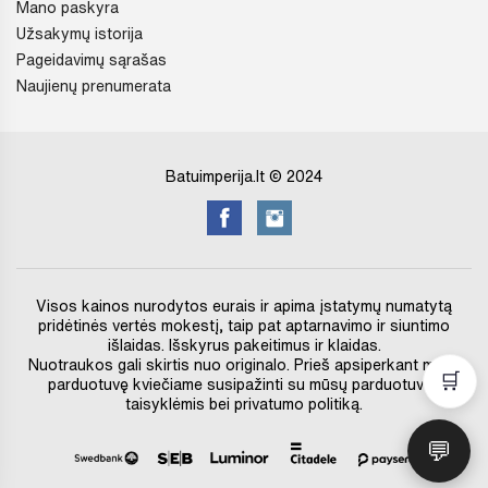
Mano paskyra
Užsakymų istorija
Pageidavimų sąrašas
Naujienų prenumerata
Batuimperija.lt © 2024
Visos kainos nurodytos eurais ir apima įstatymų numatytą
pridėtinės vertės mokestį, taip pat aptarnavimo ir siuntimo
išlaidas. Išskyrus pakeitimus ir klaidas.
Nuotraukos gali skirtis nuo originalo. Prieš apsiperkant mūsų
🛒
parduotuvę kviečiame susipažinti su mūsų parduotuvės
taisyklėmis bei privatumo politiką.
💬