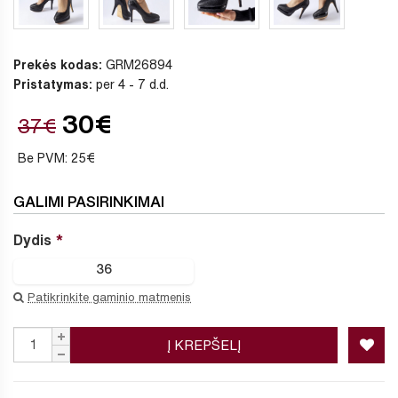
Prekės kodas:
GRM26894
Pristatymas:
per 4 - 7 d.d.
30€
37€
Be PVM: 25€
GALIMI PASIRINKIMAI
Dydis
36
Patikrinkite gaminio matmenis
Į KREPŠELĮ