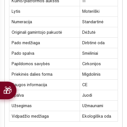
Kulno/platformos aukštis
11
Lytis
Moteriški
Numeracija
Standartinė
Originali gamintojo pakuotė
Dėžutė
Pado medžiaga
Dirbtinė oda
Pado spalva
Smėliniai
Papildomos savybės
Cirkonijos
Priekinės dalies forma
Migdolinis
Saugos informacija
CE
Spalva
Juodi
Užsegimas
Užmaunami
Vidpadžio medžiaga
Ekologiška oda