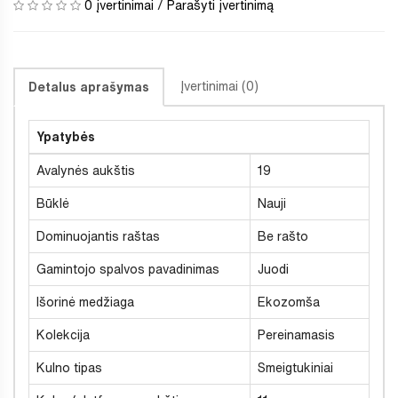
0 įvertinimai
/
Parašyti įvertinimą
Įvertinimai (0)
Detalus aprašymas
Ypatybės
Avalynės aukštis
19
Būklė
Nauji
Dominuojantis raštas
Be rašto
Gamintojo spalvos pavadinimas
Juodi
Išorinė medžiaga
Ekozomša
Kolekcija
Pereinamasis
Kulno tipas
Smeigtukiniai