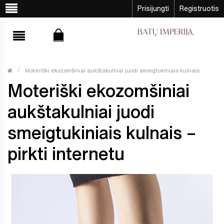
Prisijungti
Registruotis
Moteriški ekozomšiniai aukštakulniai juodi smeigtukiniais kulnais
Moteriški ekozomšiniai
aukštakulniai juodi
smeigtukiniais kulnais –
pirkti internetu