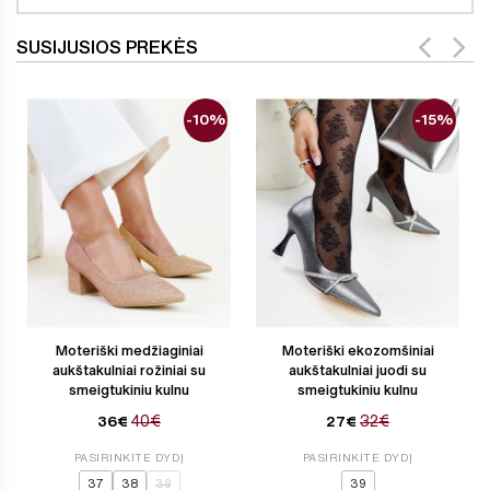
SUSIJUSIOS PREKĖS
-10%
-15%
Moteriški medžiaginiai
Moteriški ekozomšiniai
aukštakulniai rožiniai su
aukštakulniai juodi su
smeigtukiniu kulnu
smeigtukiniu kulnu
40€
32€
36€
27€
PASIRINKITE DYDĮ
PASIRINKITE DYDĮ
37
38
39
39