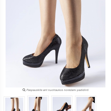
Paspauskite ant nuotraukos norėdami padidinti