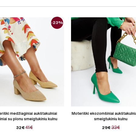
-23%
riški medžiaginiai aukštakulniai
Moteriški ekozomšiniai aukštakulniai
iniai su plonu smeigtukiniu kulnu
smeigtukiniu kulnu
41€
33€
32€
29€