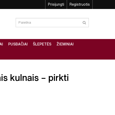
Prisijungti
Registruotis
AI
PUSBAČIAI
ŠLEPETĖS
ŽIEMINIAI
s kulnais – pirkti