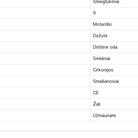
Smeigtukiniai
9
Moteriški
Dėžutė
Dirbtinė oda
Smėliniai
Cirkonijos
Smailianosiai
CE
Žali
Užmaunami