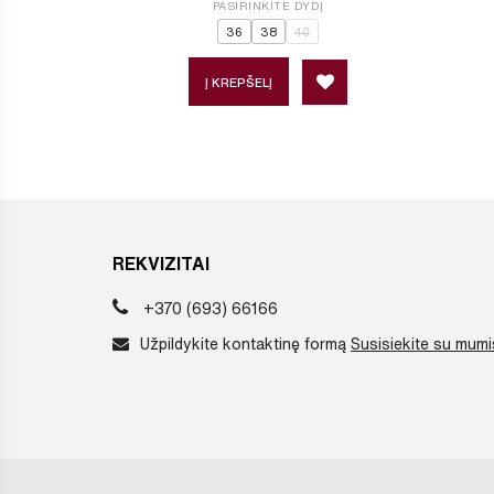
PASIRINKITE DYDĮ
36
38
40
Į KREPŠELĮ
REKVIZITAI
+370 (693) 66166
Užpildykite kontaktinę formą
Susisiekite su mumi