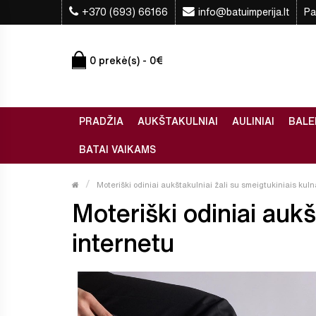
+370 (693) 66166
info@batuimperija.lt
Pa
0 prekė(s) - 0€
PRADŽIA
AUKŠTAKULNIAI
AULINIAI
BALE
BATAI VAIKAMS
Moteriški odiniai aukštakulniai žali su smeigtukiniais kuln
Moteriški odiniai aukšt
internetu