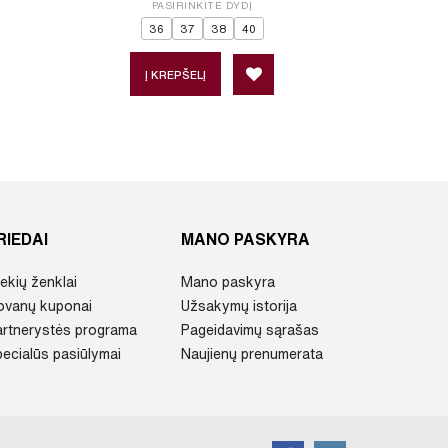
PASIRINKITE DYDĮ
P
36
37
38
40
Į KREPŠELĮ
Į 
RIEDAI
MANO PASKYRA
ekių ženklai
Mano paskyra
ovanų kuponai
Užsakymų istorija
artnerystės programa
Pageidavimų sąrašas
ecialūs pasiūlymai
Naujienų prenumerata