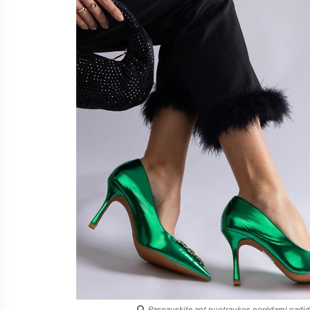
Paspauskite ant nuotraukos norėdami padidi