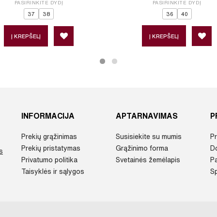
PASIRINKITE DYDĮ
PASIRINKITE DYDĮ
37
38
36
40
Į KREPŠELĮ
Į KREPŠELĮ
INFORMACIJA
APTARNAVIMAS
P
Prekių grąžinimas
Susisiekite su mumis
Pr
Prekių pristatymas
Grąžinimo forma
D
s
Privatumo politika
Svetainės žemėlapis
P
Taisyklės ir sąlygos
Sp