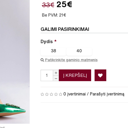
25€
33€
Be PVM: 21€
GALIMI PASIRINKIMAI
Dydis
38
40
Patikrinkite gaminio matmenis
Į KREPŠELĮ
0 įvertinimai
/
Parašyti įvertinimą
nti