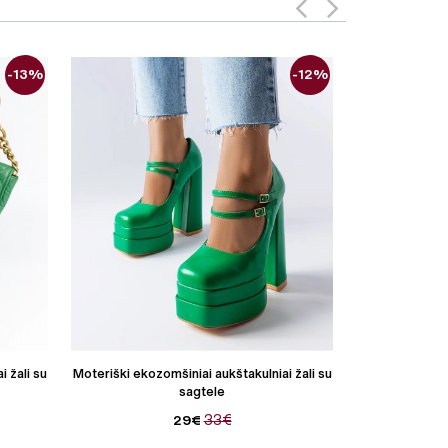
-13%
-12%
 žali su
Moteriški ekozomšiniai aukštakulniai žali su
Moteriški medži
sagtele
33€
29€