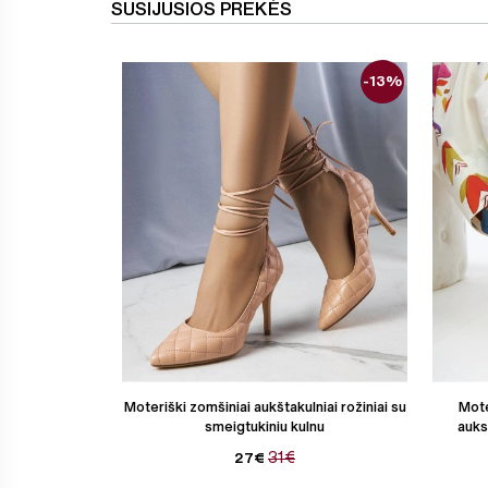
SUSIJUSIOS PREKĖS
-13%
Moteriški zomšiniai aukštakulniai rožiniai su
Mote
smeigtukiniu kulnu
auks
31€
27€