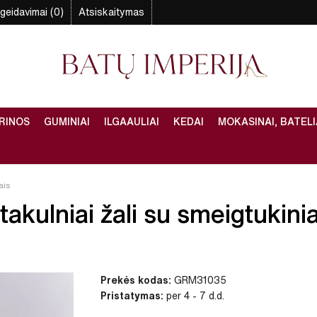
geidavimai (0)
Atsiskaitymas
RINOS
GUMINIAI
ILGAAULIAI
KEDAI
MOKASINAI, BATELI
ais
akulniai žali su smeigtukiniai
Prekės kodas:
GRM31035
Pristatymas:
per 4 - 7 d.d.