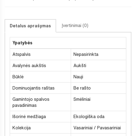
Įvertinimai (0)
Detalus aprašymas
Ypatybės
Atspalvis
Nepasirinkta
Avalynės aukštis
Aukšti
Būklė
Nauji
Dominuojantis raštas
Be rašto
Gamintojo spalvos
Smėliniai
pavadinimas
Išorinė medžiaga
Ekologiška oda
Kolekcija
Vasariniai / Pavasariniai