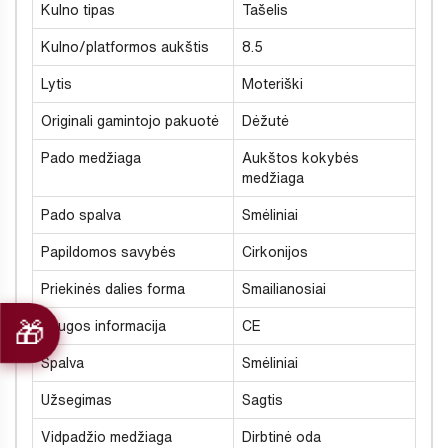
Kulno tipas
Tašelis
Kulno/platformos aukštis
8.5
Lytis
Moteriški
Originali gamintojo pakuotė
Dėžutė
Pado medžiaga
Aukštos kokybės
medžiaga
Pado spalva
Smėliniai
Papildomos savybės
Cirkonijos
Priekinės dalies forma
Smailianosiai
Saugos informacija
CE
Spalva
Smėliniai
Užsegimas
Sagtis
Vidpadžio medžiaga
Dirbtinė oda