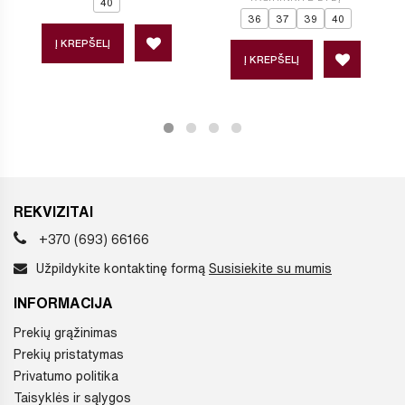
40
36
37
39
40
Į KREPŠELĮ
Į KREPŠELĮ
REKVIZITAI
+370 (693) 66166
Užpildykite kontaktinę formą
Susisiekite su mumis
INFORMACIJA
Prekių grąžinimas
Prekių pristatymas
Privatumo politika
Taisyklės ir sąlygos