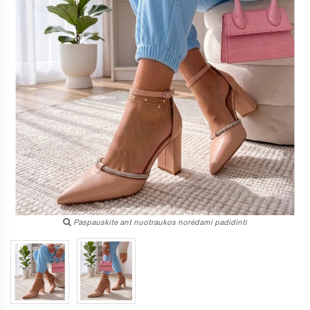
Paspauskite ant nuotraukos norėdami padidinti