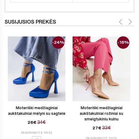
SUSIJUSIOS PREKĖS
-24%
-18%
Moteriški medžiaginiai
Moteriški medžiaginiai
aukštakulniai mėlyni su sagtele
aukštakulniai rožiniai su
smeigtukiniu kulnu
34€
26€
33€
27€
PASIRINKITE DYDĮ
PASIRINKITE DYDĮ