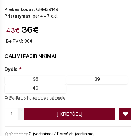
Prekės kodas:
GRM39149
Pristatymas:
per 4 - 7 d.d.
36€
43€
Be PVM: 30€
GALIMI PASIRINKIMAI
Dydis
38
39
40
Patikrinkite gaminio matmenis
Į KREPŠELĮ
0 įvertinimai
/
Parašyti įvertinimą