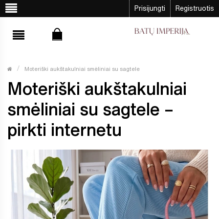
Prisijungti
Registruotis
Moteriški aukštakulniai smėliniai su sagtele
Moteriški aukštakulniai
smėliniai su sagtele –
pirkti internetu