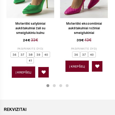
Moteriški satybiniai
Moteriški ekozomšiniai
aukštakulniai žali su
aukštakulniai rožiniai
smeigtukiniu kulnu
smeigtukiniai
33€
43€
24€
39€
PASIRINKITE DYDĮ
PASIRINKITE DYDĮ
36
37
38
39
40
36
37
40
41
Į KREPŠELĮ
Į KREPŠELĮ
REKVIZITAI