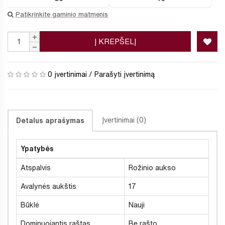
Patikrinkite gaminio matmenis
Į KREPŠELĮ
0 įvertinimai
/
Parašyti įvertinimą
Įvertinimai (0)
Detalus aprašymas
Ypatybės
Atspalvis
Rožinio aukso
Avalynės aukštis
17
Būklė
Nauji
Dominuojantis raštas
Be rašto