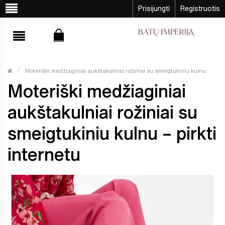
Prisijungti
Registruotis
Moteriški medžiaginiai aukštakulniai rožiniai su smeigtukiniu kulnu
Moteriški medžiaginiai
aukštakulniai rožiniai su
smeigtukiniu kulnu – pirkti
internetu