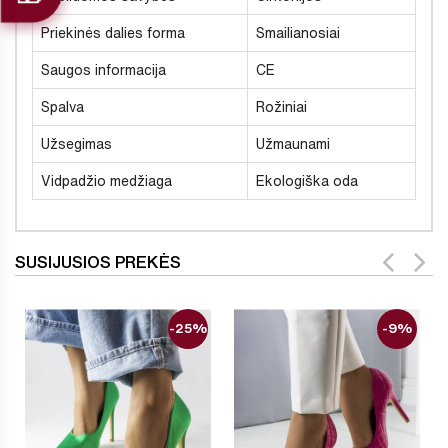
Priekinės dalies forma
Smailianosiai
Saugos informacija
CE
Spalva
Rožiniai
Užsegimas
Užmaunami
Vidpadžio medžiaga
Ekologiška oda
SUSIJUSIOS PREKĖS
-25%
-9%