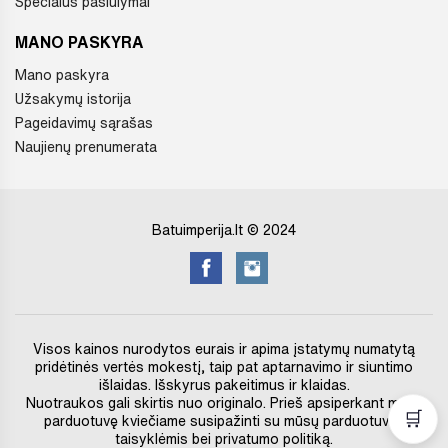
Specialūs pasiūlymai
MANO PASKYRA
Mano paskyra
Užsakymų istorija
Pageidavimų sąrašas
Naujienų prenumerata
Batuimperija.lt © 2024
Visos kainos nurodytos eurais ir apima įstatymų numatytą
pridėtinės vertės mokestį, taip pat aptarnavimo ir siuntimo
išlaidas. Išskyrus pakeitimus ir klaidas.
Nuotraukos gali skirtis nuo originalo. Prieš apsiperkant mūsų
🛒
parduotuvę kviečiame susipažinti su mūsų parduotuvės
taisyklėmis bei privatumo politiką.