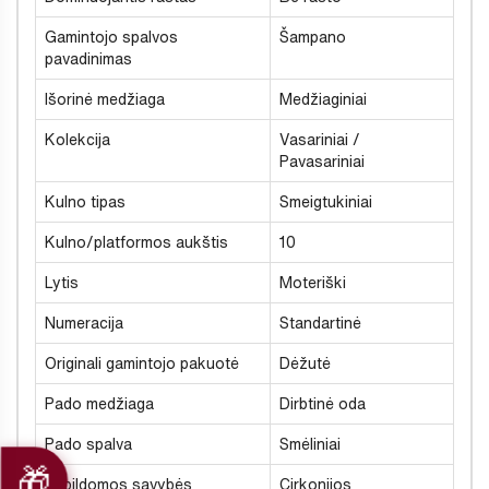
Gamintojo spalvos
Šampano
pavadinimas
Išorinė medžiaga
Medžiaginiai
Kolekcija
Vasariniai /
Pavasariniai
Kulno tipas
Smeigtukiniai
Kulno/platformos aukštis
10
Lytis
Moteriški
Numeracija
Standartinė
Originali gamintojo pakuotė
Dėžutė
Pado medžiaga
Dirbtinė oda
Pado spalva
Smėliniai
Papildomos savybės
Cirkonijos