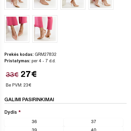
Prekės kodas:
GRM27832
Pristatymas:
per 4 - 7 d.d.
27€
33€
Be PVM: 23€
GALIMI PASIRINKIMAI
Dydis
36
37
39
40