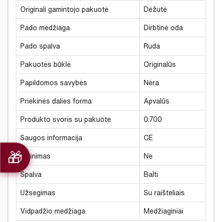
Originali gamintojo pakuotė
Dėžutė
Pado medžiaga
Dirbtinė oda
Pado spalva
Ruda
Pakuotės būklė
Originalūs
Papildomos savybės
Nėra
Priekinės dalies forma
Apvalūs
Produkto svoris su pakuote
0.700
Saugos informacija
CE
Šiltinimas
Ne
Spalva
Balti
Užsegimas
Su raišteliais
Vidpadžio medžiaga
Medžiaginiai