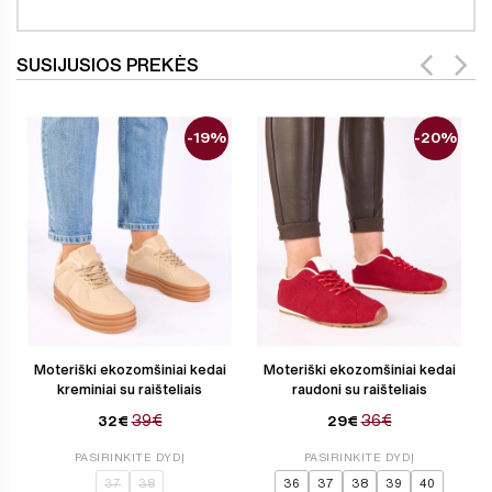
SUSIJUSIOS PREKĖS
-19%
-20%
Moteriški ekozomšiniai kedai
Moteriški ekozomšiniai kedai
kreminiai su raišteliais
raudoni su raišteliais
39€
36€
32€
29€
PASIRINKITE DYDĮ
PASIRINKITE DYDĮ
37
38
36
37
38
39
40