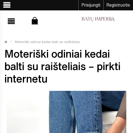
Prisijungti
Registruotis
Moteriški odiniai kedai balti su raišteliais
Moteriški odiniai kedai
balti su raišteliais – pirkti
internetu