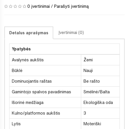
0 įvertinimai
/
Parašyti įvertinimą
Įvertinimai (0)
Detalus aprašymas
Ypatybės
Avalynės aukštis
Žemi
Būklė
Nauji
Dominuojantis raštas
Be rašto
Gamintojo spalvos pavadinimas
Smėlinė/Balta
Išorinė medžiaga
Ekologiška oda
Kulno/platformos aukštis
3
Lytis
Moteriški