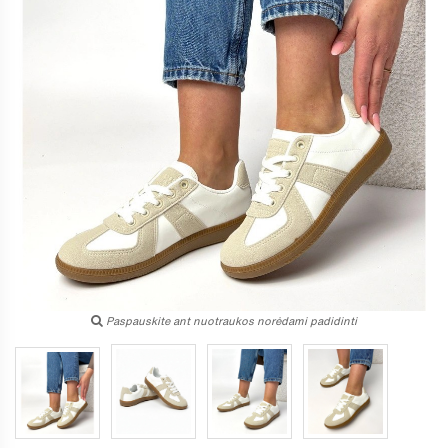
Paspauskite ant nuotraukos norėdami padidinti