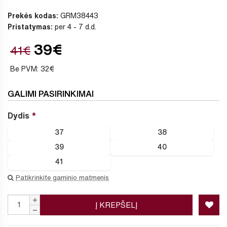
Prekės kodas:
GRM38443
Pristatymas:
per 4 - 7 d.d.
39€
41€
Be PVM: 32€
GALIMI PASIRINKIMAI
Dydis
37
38
39
40
41
Patikrinkite gaminio matmenis
Į KREPŠELĮ