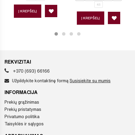
41
Į KREPŠELĮ
Į KREPŠELĮ
REKVIZITAI
+370 (693) 66166
Užpildykite kontaktinę formą
Susisiekite su mumis
INFORMACIJA
Prekių grąžinimas
Prekių pristatymas
Privatumo politika
Taisyklės ir sąlygos