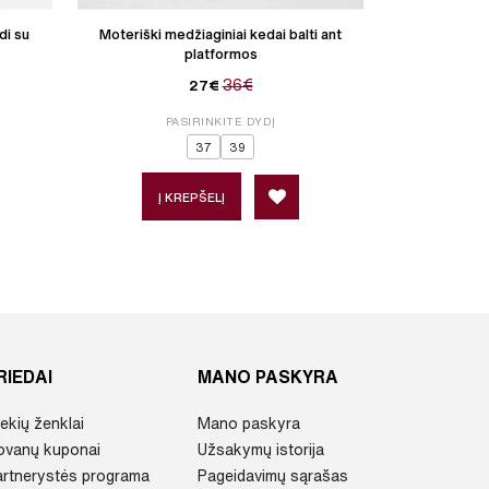
di su
Moteriški medžiaginiai kedai balti ant
Moteriški o
platformos
36€
27€
PASIRINKITE DYDĮ
P
37
39
36
3
Į KREPŠELĮ
Į 
RIEDAI
MANO PASKYRA
ekių ženklai
Mano paskyra
ovanų kuponai
Užsakymų istorija
artnerystės programa
Pageidavimų sąrašas