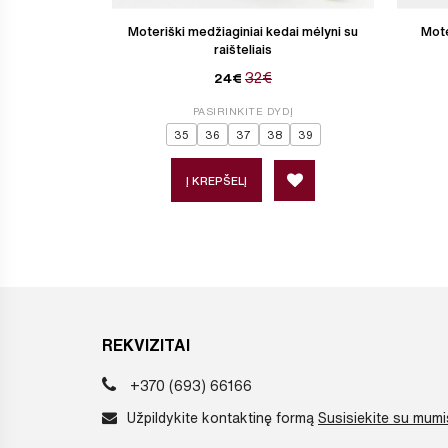
Moteriški medžiaginiai kedai mėlyni su
Mote
raišteliais
32€
24€
PASIRINKITE DYDĮ
35
36
37
38
39
Į KREPŠELĮ
REKVIZITAI
+370 (693) 66166
Užpildykite kontaktinę formą
Susisiekite su mumi