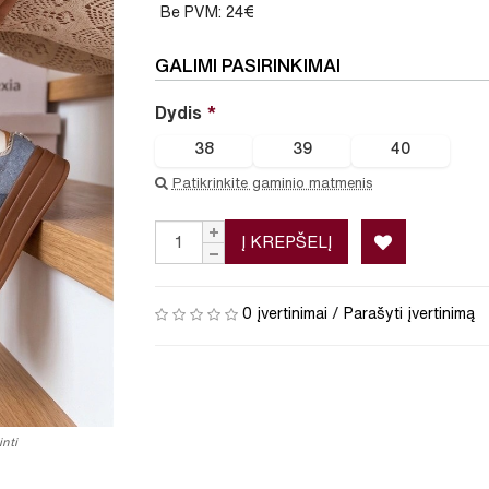
Be PVM: 24€
GALIMI PASIRINKIMAI
Dydis
38
39
40
Patikrinkite gaminio matmenis
Į KREPŠELĮ
0 įvertinimai
/
Parašyti įvertinimą
nti