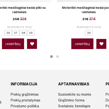
riški medžiaginiai kedai pilki su
Moteriški medžiaginiai kedai juo
raišteliais
raišteliais
32€
37€
25€
31€
PASIRINKITE DYDĮ
PASIRINKITE DYDĮ
36
37
38
39
36
Į KREPŠELĮ
Į KREPŠELĮ
INFORMACIJA
APTARNAVIMAS
P
Prekių grąžinimas
Susisiekite su mumis
Pr
Prekių pristatymas
Grąžinimo forma
D
s
Privatumo politika
Svetainės žemėlapis
P