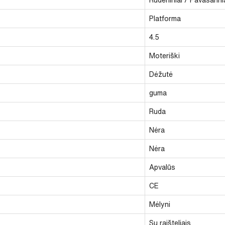
Platforma
4.5
Moteriški
Dėžutė
guma
Ruda
Nėra
Nėra
Apvalūs
CE
Mėlyni
Su raišteliais