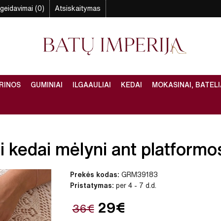
geidavimai (0)
Atsiskaitymas
RINOS
GUMINIAI
ILGAAULIAI
KEDAI
MOKASINAI, BATELI
 kedai mėlyni ant platformos
Prekės kodas:
GRM39183
Pristatymas:
per 4 - 7 d.d.
29€
36€