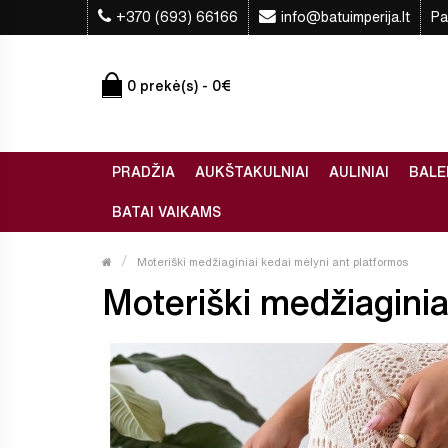
+370 (693) 66166
info@batuimperija.lt
Pa
0 prekė(s) - 0€
PRADŽIA
AUKŠTAKULNIAI
AULINIAI
BALE
BATAI VAIKAMS
Moteriški medžiaginiai kedai mėlyni ant platformos
Moteriški medžiaginiai