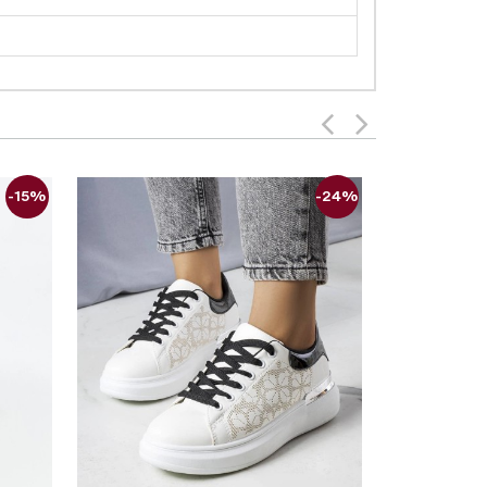
-15%
-24%