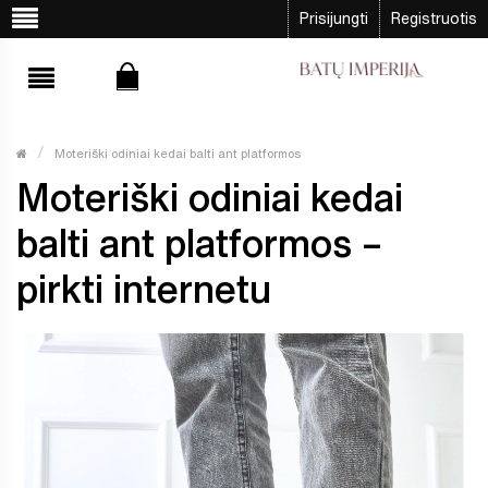
Prisijungti
Registruotis
Moteriški odiniai kedai balti ant platformos
Moteriški odiniai kedai
balti ant platformos –
pirkti internetu