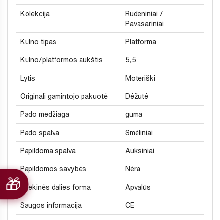
Kolekcija
Rudeniniai /
Pavasariniai
Kulno tipas
Platforma
Kulno/platformos aukštis
5,5
Lytis
Moteriški
Originali gamintojo pakuotė
Dėžutė
Pado medžiaga
guma
Pado spalva
Smėliniai
Papildoma spalva
Auksiniai
Papildomos savybės
Nėra
Priekinės dalies forma
Apvalūs
Saugos informacija
CE