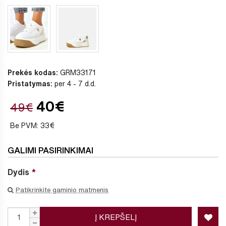
Prekės kodas:
GRM33171
Pristatymas:
per 4 - 7 d.d.
40€
49€
Be PVM: 33€
GALIMI PASIRINKIMAI
Dydis
Patikrinkite gaminio matmenis
Į KREPŠELĮ