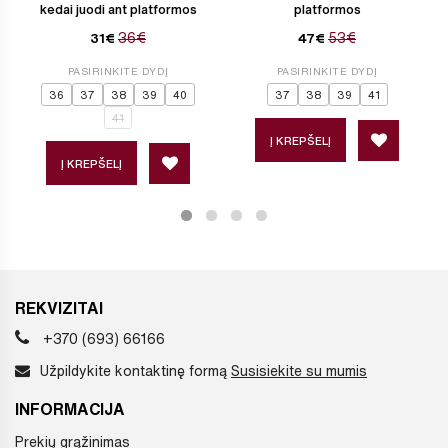
kedai juodi ant platformos
platformos
36€
53€
31€
47€
PASIRINKITE DYDĮ
PASIRINKITE DYDĮ
36
37
38
39
40
37
38
39
41
41
Į KREPŠELĮ
Į KREPŠELĮ
REKVIZITAI
+370 (693) 66166
Užpildykite kontaktinę formą
Susisiekite su mumis
INFORMACIJA
Prekių grąžinimas