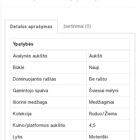
Įvertinimai (0)
Detalus aprašymas
Ypatybės
Avalynės aukštis
Aukšti
Būklė
Nauji
Dominuojantis raštas
Be rašto
Gamintojo spalva
Šviesiai mėlyni
Išorinė medžiaga
Medžiaginiai
Kolekcija
Ruduo/Žiema
Kulno/platformos aukštis
4,5
Lytis
Moteriški