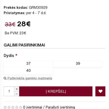
Prekės kodas:
GRM30929
Pristatymas:
per 4 - 7 d.d.
28€
33€
Be PVM: 23€
GALIMI PASIRINKIMAI
Dydis
37
39
40
Patikrinkite gaminio matmenis
Į KREPŠELĮ
0 įvertinimai
/
Parašyti įvertinimą