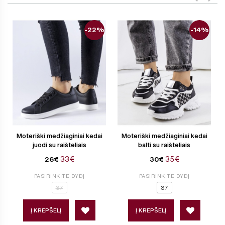
-22%
-14%
Moteriški medžiaginiai kedai
Moteriški medžiaginiai kedai
juodi su raišteliais
balti su raišteliais
33€
35€
26€
30€
PASIRINKITE DYDĮ
PASIRINKITE DYDĮ
37
37
Į KREPŠELĮ
Į KREPŠELĮ