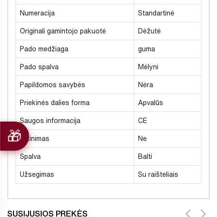
Numeracija
Standartinė
Originali gamintojo pakuotė
Dėžutė
Pado medžiaga
guma
Pado spalva
Mėlyni
Papildomos savybės
Nėra
Priekinės dalies forma
Apvalūs
Saugos informacija
CE
Šiltinimas
Ne
Spalva
Balti
Užsegimas
Su raišteliais
SUSIJUSIOS PREKĖS