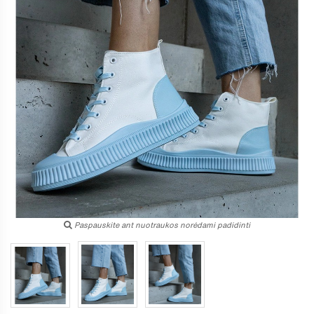
Paspauskite ant nuotraukos norėdami padidinti