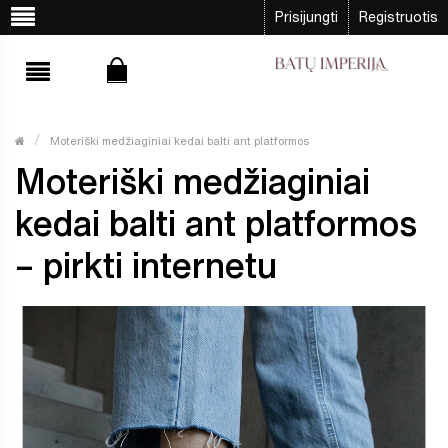
Prisijungti
Registruotis
Moteriški medžiaginiai kedai balti ant platformos
Moteriški medžiaginiai
kedai balti ant platformos
– pirkti internetu