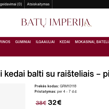
geidavimai (0)
Atsiskaitymas
RINOS
GUMINIAI
ILGAAULIAI
KEDAI
MOKASINAI, BATELI
kedai balti su raišteliais – p
Prekės kodas:
GRM10118
Pristatymas:
per 4 - 7 d.d.
32€
38€