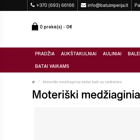
+370 (693) 66166
info@batuimperija.lt
Pa
0 prekė(s) - 0€
PRADŽIA
AUKŠTAKULNIAI
AULINIAI
BALE
BATAI VAIKAMS
Moteriški medžiaginiai kedai balti su raišteliais
Moteriški medžiaginiai 