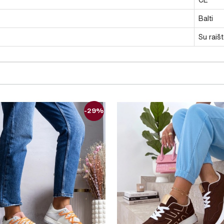
Balti
Su raišt
-29%