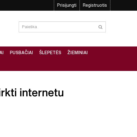
Prisijungti
Registruotis
AI
PUSBAČIAI
ŠLEPETĖS
ŽIEMINIAI
irkti internetu