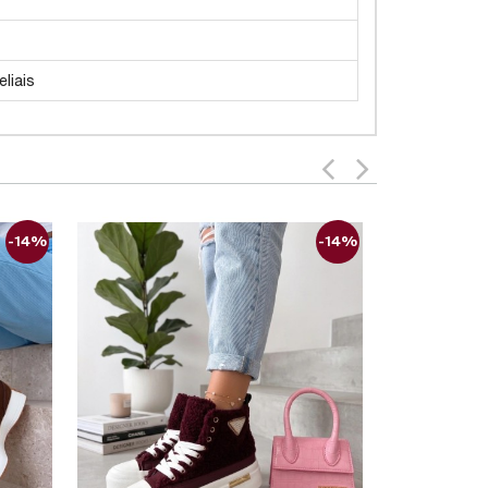
eliais
-14%
-14%