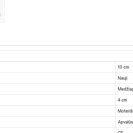
10 cm
Nauji
Medžiag
4 cm
Moteriš
Apvalū
CE