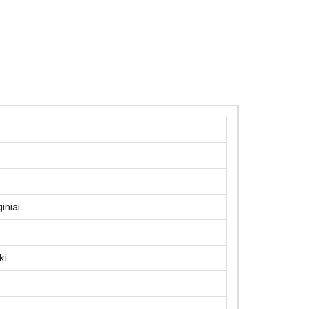
iniai
ki
s