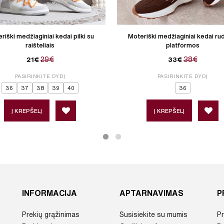
riški medžiaginiai kedai pilki su
Moteriški medžiaginiai kedai rud
raišteliais
platformos
29€
38€
21€
33€
PASIRINKITE DYDĮ
PASIRINKITE DYDĮ
36
37
38
39
40
36
Į KREPŠELĮ
Į KREPŠELĮ
INFORMACIJA
APTARNAVIMAS
P
Prekių grąžinimas
Susisiekite su mumis
Pr