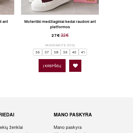
i ant
Moteriški medžiaginiai kedai raudoni ant
Moteriški m
platformos
32€
27€
PASIRINKITE DYDĮ
P
36
37
38
39
40
41
36
Į KREPŠELĮ
Į 
RIEDAI
MANO PASKYRA
ekių ženklai
Mano paskyra