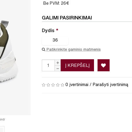
Be PVM: 26€
GALIMI PASIRINKIMAI
Dydis
36
Patikrinkite gaminio matmenis
Į KREPŠELĮ
0 įvertinimai
/
Parašyti įvertinimą
nti