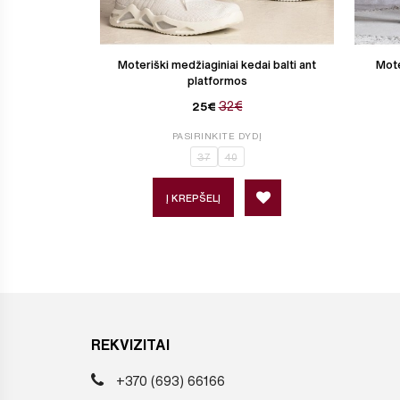
Moteriški medžiaginiai kedai balti ant
Mote
platformos
32€
25€
PASIRINKITE DYDĮ
37
40
Į KREPŠELĮ
REKVIZITAI
+370 (693) 66166