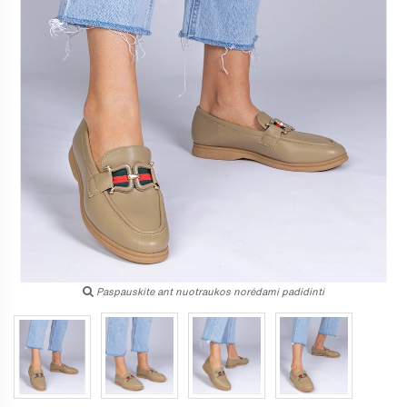
Paspauskite ant nuotraukos norėdami padidinti