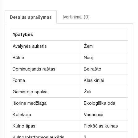
Įvertinimai (0)
Detalus aprašymas
Ypatybės
Avalynės aukštis
Žemi
Būklė
Nauji
Dominuojantis raštas
Be rašto
Forma
Klasikiniai
Gamintojo spalva
Žali
Išorinė medžiaga
Ekologiška oda
Kolekcija
Vasariniai
Kulno tipas
Plokščias kulnas
Kulno/platformos aukštis
2