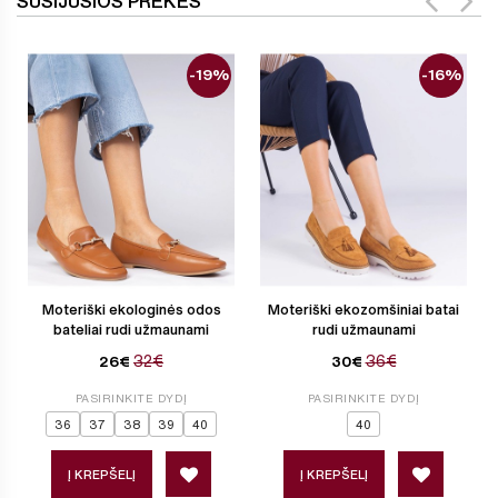
SUSIJUSIOS PREKĖS
-19%
-16%
Moteriški ekologinės odos
Moteriški ekozomšiniai batai
bateliai rudi užmaunami
rudi užmaunami
32€
36€
26€
30€
PASIRINKITE DYDĮ
PASIRINKITE DYDĮ
36
37
38
39
40
40
Į KREPŠELĮ
Į KREPŠELĮ