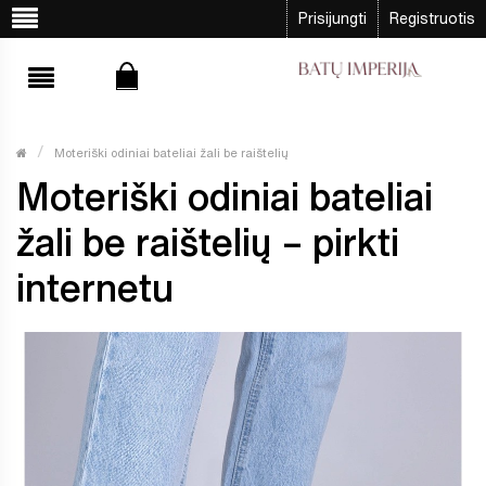
Prisijungti
Registruotis
Moteriški odiniai bateliai žali be raištelių
Moteriški odiniai bateliai
žali be raištelių – pirkti
internetu