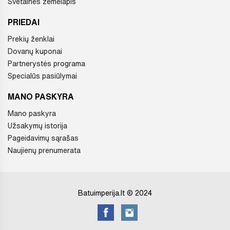
Svetainės žemėlapis
PRIEDAI
Prekių ženklai
Dovanų kuponai
Partnerystės programa
Specialūs pasiūlymai
MANO PASKYRA
Mano paskyra
Užsakymų istorija
Pageidavimų sąrašas
Naujienų prenumerata
Batuimperija.lt © 2024