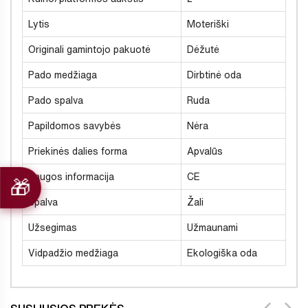
Lytis
Moteriški
Originali gamintojo pakuotė
Dėžutė
Pado medžiaga
Dirbtinė oda
Pado spalva
Ruda
Papildomos savybės
Nėra
Priekinės dalies forma
Apvalūs
Saugos informacija
CE
Spalva
Žali
Užsegimas
Užmaunami
Vidpadžio medžiaga
Ekologiška oda