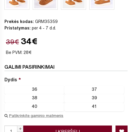
Prekės kodas:
GRM35359
Pristatymas:
per 4 - 7 d.d.
34€
39€
Be PVM: 28€
GALIMI PASIRINKIMAI
Dydis
36
37
38
39
40
41
Patikrinkite gaminio matmenis
Į KREPŠELĮ