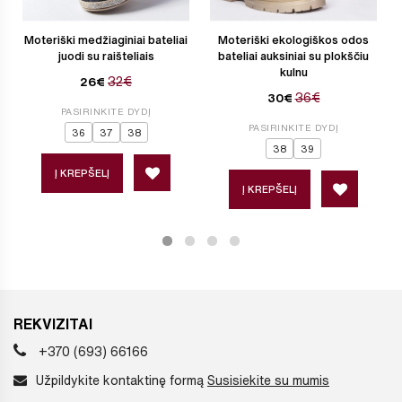
Moteriški medžiaginiai bateliai
Moteriški ekologiškos odos
juodi su raišteliais
bateliai auksiniai su plokščiu
kulnu
32€
26€
36€
30€
PASIRINKITE DYDĮ
PASIRINKITE DYDĮ
36
37
38
38
39
Į KREPŠELĮ
Į KREPŠELĮ
REKVIZITAI
+370 (693) 66166
Užpildykite kontaktinę formą
Susisiekite su mumis