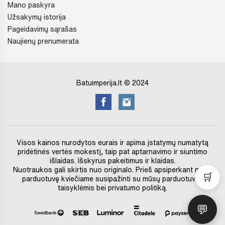
Mano paskyra
Užsakymų istorija
Pageidavimų sąrašas
Naujienų prenumerata
Batuimperija.lt © 2024
Visos kainos nurodytos eurais ir apima įstatymų numatytą
pridėtinės vertės mokestį, taip pat aptarnavimo ir siuntimo
išlaidas. Išskyrus pakeitimus ir klaidas.
Nuotraukos gali skirtis nuo originalo. Prieš apsiperkant mūsų
🛒
parduotuvę kviečiame susipažinti su mūsų parduotuvės
taisyklėmis bei privatumo politiką.
💬