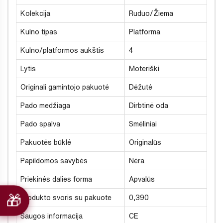
Kolekcija
Ruduo/Žiema
Kulno tipas
Platforma
Kulno/platformos aukštis
4
Lytis
Moteriški
Originali gamintojo pakuotė
Dėžutė
Pado medžiaga
Dirbtinė oda
Pado spalva
Smėliniai
Pakuotės būklė
Originalūs
Papildomos savybės
Nėra
Priekinės dalies forma
Apvalūs
Produkto svoris su pakuote
0,390
Saugos informacija
CE