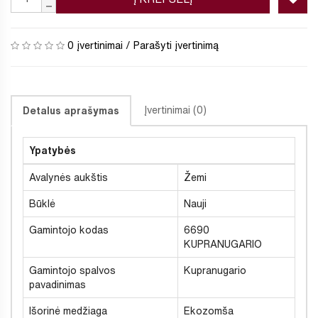
0 įvertinimai
/
Parašyti įvertinimą
Įvertinimai (0)
Detalus aprašymas
Ypatybės
Avalynės aukštis
Žemi
Būklė
Nauji
Gamintojo kodas
6690
KUPRANUGARIO
Gamintojo spalvos
Kupranugario
pavadinimas
Išorinė medžiaga
Ekozomša