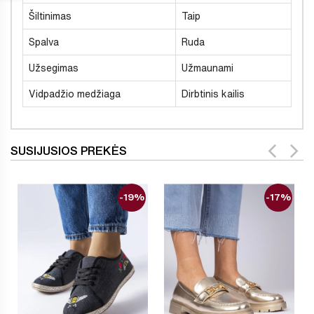
Šiltinimas
Taip
Spalva
Ruda
Užsegimas
Užmaunami
Vidpadžio medžiaga
Dirbtinis kailis
SUSIJUSIOS PREKĖS
-19%
-17%