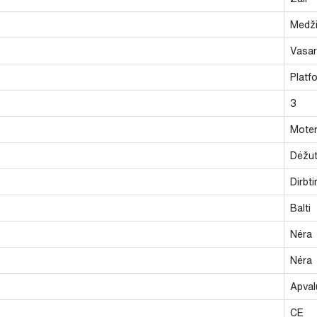
Medži
Vasari
Platf
3
Moter
Dėžu
Dirbt
Balti
Nėra
Nėra
Apval
CE