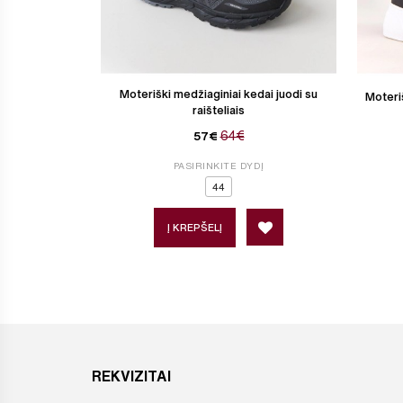
Moteriški medžiaginiai kedai juodi su
Moteriš
raišteliais
64€
57€
PASIRINKITE DYDĮ
44
Į KREPŠELĮ
REKVIZITAI