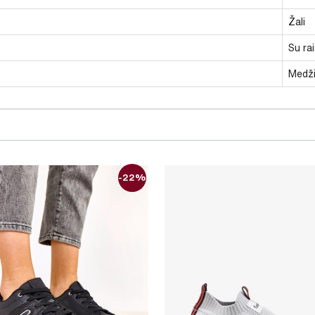
Žali
Su rai
Medži
-22%