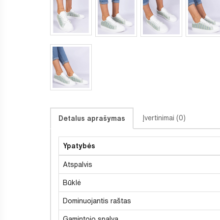
Įvertinimai (0)
Detalus aprašymas
Ypatybės
Atspalvis
Būklė
Dominuojantis raštas
Gamintojo spalva