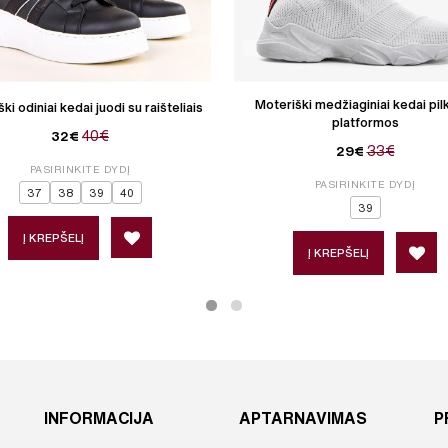
Moteriški medžiaginiai kedai pilk
ki odiniai kedai juodi su raišteliais
platformos
40€
32€
33€
29€
PASIRINKITE DYDĮ
PASIRINKITE DYDĮ
37
38
39
40
39
Į KREPŠELĮ
Į KREPŠELĮ
INFORMACIJA
APTARNAVIMAS
P