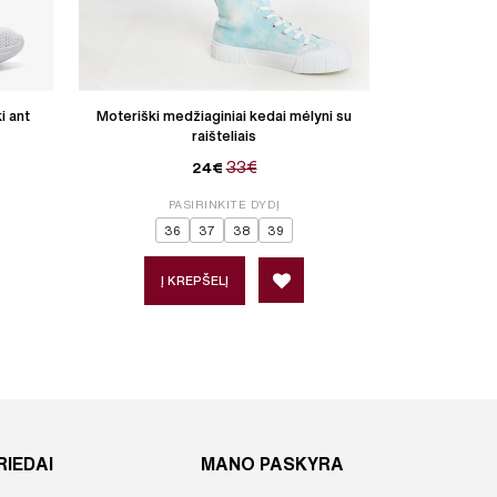
i ant
Moteriški medžiaginiai kedai mėlyni su
Moteriški odini
raišteliais
33€
24€
P
PASIRINKITE DYDĮ
36
37
38
39
Į 
Į KREPŠELĮ
RIEDAI
MANO PASKYRA