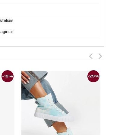
šteliais
aginiai
-12%
-29%