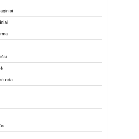
aginiai
niai
orma
iški
tė
inė oda
ūs