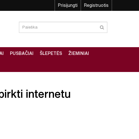
Prisijungti
Registruotis
AI
PUSBAČIAI
ŠLEPETĖS
ŽIEMINIAI
irkti internetu