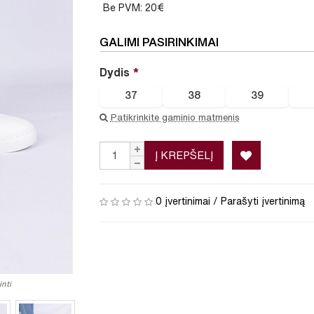
Be PVM: 20€
GALIMI PASIRINKIMAI
Dydis
37
38
39
Patikrinkite gaminio matmenis
Į KREPŠELĮ
0 įvertinimai
/
Parašyti įvertinimą
nti