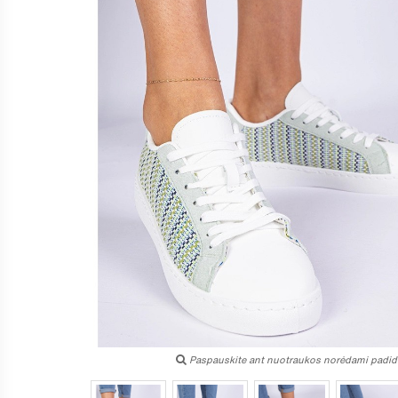
Paspauskite ant nuotraukos norėdami padidi