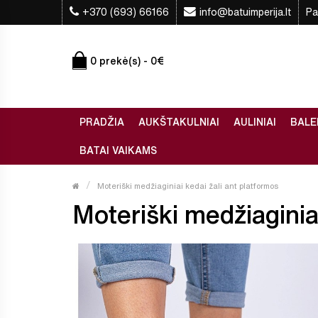
+370 (693) 66166
info@batuimperija.lt
Pa
0 prekė(s) - 0€
PRADŽIA
AUKŠTAKULNIAI
AULINIAI
BALE
BATAI VAIKAMS
Moteriški medžiaginiai kedai žali ant platformos
Moteriški medžiaginiai