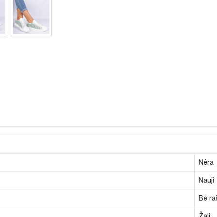
Nėra
Nauji
Be ra
Žali