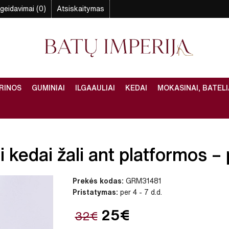
geidavimai (0)
Atsiskaitymas
RINOS
GUMINIAI
ILGAAULIAI
KEDAI
MOKASINAI, BATELI
 kedai žali ant platformos – p
Prekės kodas:
GRM31481
Pristatymas:
per 4 - 7 d.d.
25€
32€