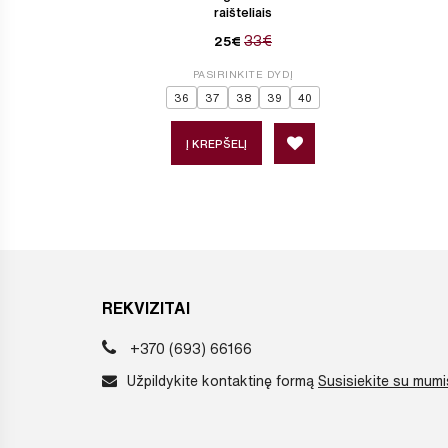
raišteliais
33€
25€
PASIRINKITE DYDĮ
36
37
38
39
40
Į KREPŠELĮ
REKVIZITAI
+370 (693) 66166
Užpildykite kontaktinę formą
Susisiekite su mumi