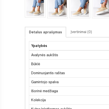
Įvertinimai (0)
Detalus aprašymas
Ypatybės
Avalynės aukštis
Būklė
Dominuojantis raštas
Gamintojo spalva
Išorinė medžiaga
Kolekcija
Kulno/platformos aukštis