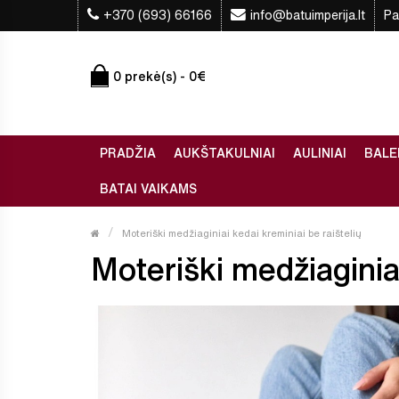
+370 (693) 66166
info@batuimperija.lt
Pa
0 prekė(s) - 0€
PRADŽIA
AUKŠTAKULNIAI
AULINIAI
BALE
BATAI VAIKAMS
Moteriški medžiaginiai kedai kreminiai be raištelių
Moteriški medžiaginiai