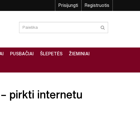
Prisijungti
Registruotis
AI
PUSBAČIAI
ŠLEPETĖS
ŽIEMINIAI
– pirkti internetu