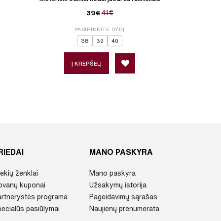
41€
39€
PASIRINKITE DYDĮ
P
38
39
40
Į KREPŠELĮ
Į 
RIEDAI
MANO PASKYRA
ekių ženklai
Mano paskyra
ovanų kuponai
Užsakymų istorija
artnerystės programa
Pageidavimų sąrašas
ecialūs pasiūlymai
Naujienų prenumerata