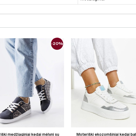
-20%
iški medžiaginiai kedai mėlyni su
Moteriški ekozomšiniai kedai bal