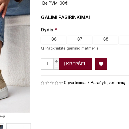
Be PVM: 30€
GALIMI PASIRINKIMAI
Dydis
36
37
38
Patikrinkite gaminio matmenis
Į KREPŠELĮ
0 įvertinimai
/
Parašyti įvertinimą
nti