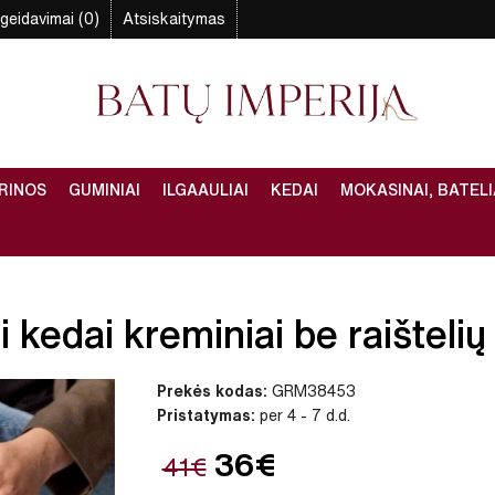
geidavimai (0)
Atsiskaitymas
RINOS
GUMINIAI
ILGAAULIAI
KEDAI
MOKASINAI, BATELI
 kedai kreminiai be raištelių 
Prekės kodas:
GRM38453
Pristatymas:
per 4 - 7 d.d.
36€
41€