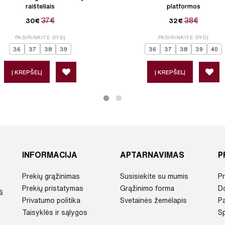
raišteliais
platformos
37€
38€
30€
32€
PASIRINKITE DYDĮ
PASIRINKITE DYDĮ
36
37
38
39
36
37
38
39
40
Į KREPŠELĮ
Į KREPŠELĮ
INFORMACIJA
APTARNAVIMAS
P
Prekių grąžinimas
Susisiekite su mumis
Pr
Prekių pristatymas
Grąžinimo forma
D
s
Privatumo politika
Svetainės žemėlapis
P
Taisyklės ir sąlygos
Sp