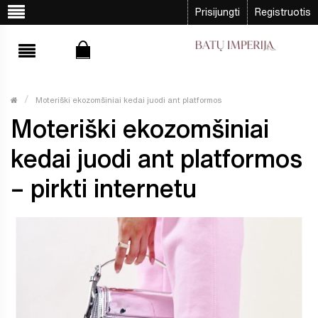
Prisijungti
Registruotis
Moteriški ekozomšiniai kedai juodi ant platformos
Moteriški ekozomšiniai
kedai juodi ant platformos
– pirkti internetu