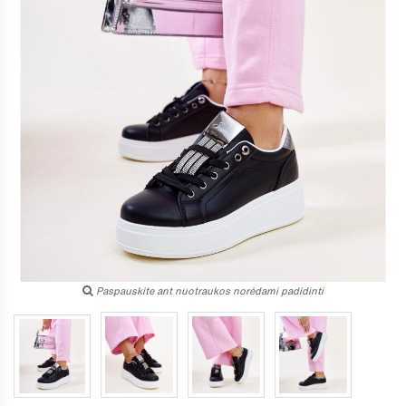
Paspauskite ant nuotraukos norėdami padidinti