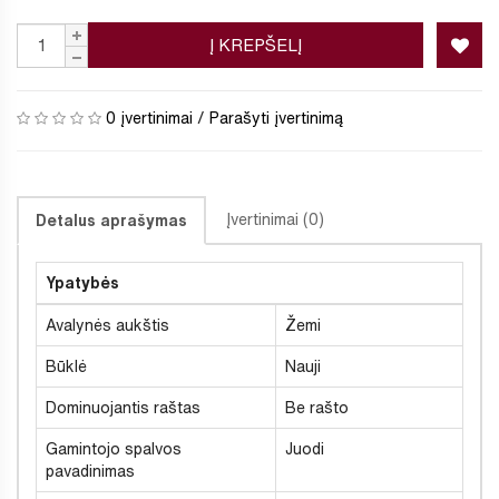
Į KREPŠELĮ
0 įvertinimai
/
Parašyti įvertinimą
Įvertinimai (0)
Detalus aprašymas
Ypatybės
Avalynės aukštis
Žemi
Būklė
Nauji
Dominuojantis raštas
Be rašto
Gamintojo spalvos
Juodi
pavadinimas