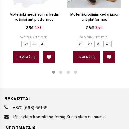
Moteriški medžiaginiai kedai
Moteriški odiniai kedai juodi
rožiniai ant platformos
ant platformos
43€
35€
35€
28€
PASIRINKITE DYDĮ
PASIRINKITE DYDĮ
38
40
41
36
37
38
41
Į KREPŠELĮ
Į KREPŠELĮ
REKVIZITAI
+370 (693) 66166
Užpildykite kontaktinę formą
Susisiekite su mumis
INFORMACIJA