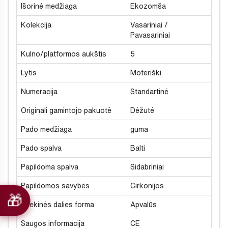
Išorinė medžiaga
Ekozomša
Kolekcija
Vasariniai /
Pavasariniai
Kulno/platformos aukštis
5
Lytis
Moteriški
Numeracija
Standartinė
Originali gamintojo pakuotė
Dėžutė
Pado medžiaga
guma
Pado spalva
Balti
Papildoma spalva
Sidabriniai
Papildomos savybės
Cirkonijos
Priekinės dalies forma
Apvalūs
Saugos informacija
CE