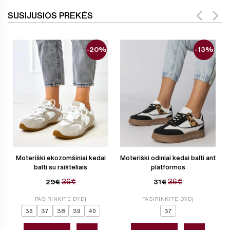
SUSIJUSIOS PREKĖS
-20%
-13%
Moteriški ekozomšiniai kedai
Moteriški odiniai kedai balti ant
balti su raišteliais
platformos
36€
36€
29€
31€
PASIRINKITE DYDĮ
PASIRINKITE DYDĮ
36
37
38
39
40
37