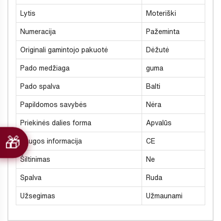
Lytis
Moteriški
Numeracija
Pažeminta
Originali gamintojo pakuotė
Dėžutė
Pado medžiaga
guma
Pado spalva
Balti
Papildomos savybės
Nėra
Priekinės dalies forma
Apvalūs
Saugos informacija
CE
Šiltinimas
Ne
Spalva
Ruda
Užsegimas
Užmaunami