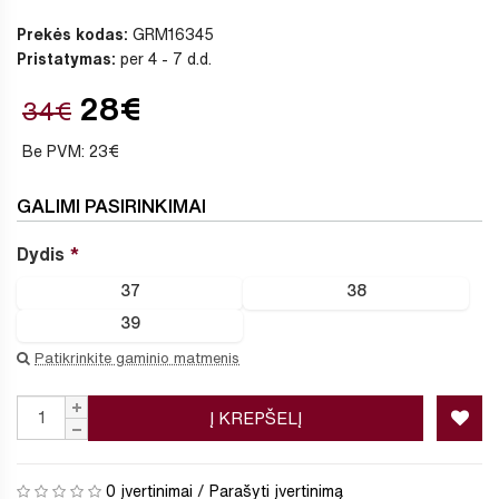
Prekės kodas:
GRM16345
Pristatymas:
per 4 - 7 d.d.
28€
34€
Be PVM: 23€
GALIMI PASIRINKIMAI
Dydis
37
38
39
Patikrinkite gaminio matmenis
Į KREPŠELĮ
0 įvertinimai
/
Parašyti įvertinimą