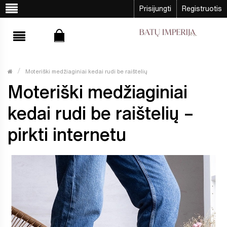
Prisijungti
Registruotis
Moteriški medžiaginiai kedai rudi be raištelių
Moteriški medžiaginiai
kedai rudi be raištelių –
pirkti internetu