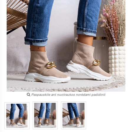
Paspauskite ant nuotraukos norėdami padidinti