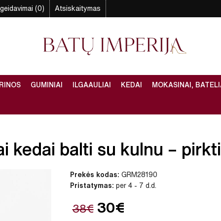
geidavimai (0)
Atsiskaitymas
RINOS
GUMINIAI
ILGAAULIAI
KEDAI
MOKASINAI, BATELI
 kedai balti su kulnu – pirkt
Prekės kodas:
GRM28190
Pristatymas:
per 4 - 7 d.d.
30€
38€