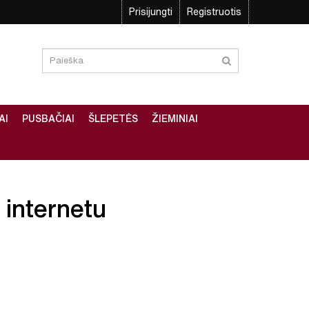
Prisijungti
Registruotis
AI
PUSBAČIAI
ŠLEPETĖS
ŽIEMINIAI
i internetu