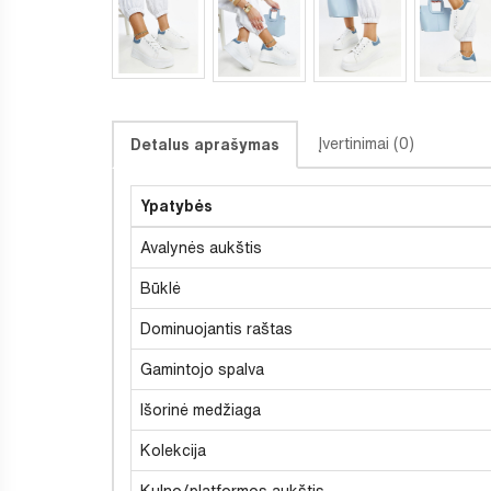
Įvertinimai (0)
Detalus aprašymas
Ypatybės
Avalynės aukštis
Būklė
Dominuojantis raštas
Gamintojo spalva
Išorinė medžiaga
Kolekcija
Kulno/platformos aukštis