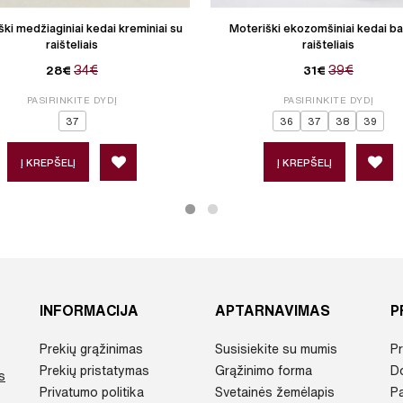
ki medžiaginiai kedai kreminiai su
Moteriški ekozomšiniai kedai bal
raišteliais
raišteliais
34€
39€
28€
31€
PASIRINKITE DYDĮ
PASIRINKITE DYDĮ
37
36
37
38
39
Į KREPŠELĮ
Į KREPŠELĮ
INFORMACIJA
APTARNAVIMAS
P
Prekių grąžinimas
Susisiekite su mumis
Pr
Prekių pristatymas
Grąžinimo forma
D
s
Privatumo politika
Svetainės žemėlapis
P