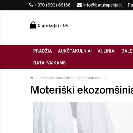
+370 (693) 66166
info@batuimperija.lt
Pa
0 prekė(s) - 0€
PRADŽIA
AUKŠTAKULNIAI
AULINIAI
BALE
BATAI VAIKAMS
Moteriški ekozomšiniai kedai balti su kulnu
Moteriški ekozomšiniai