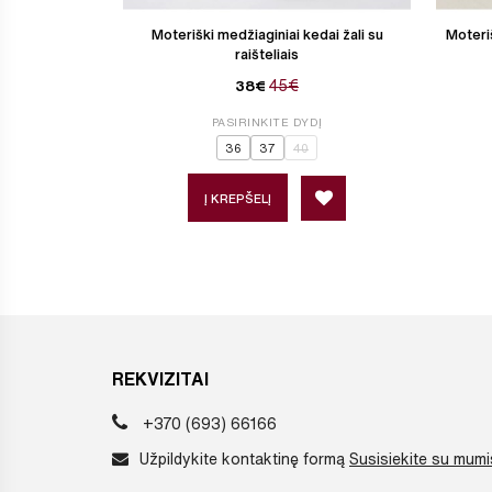
Moteriški medžiaginiai kedai žali su
Moteriš
raišteliais
45€
38€
PASIRINKITE DYDĮ
36
37
40
Į KREPŠELĮ
REKVIZITAI
+370 (693) 66166
Užpildykite kontaktinę formą
Susisiekite su mumi