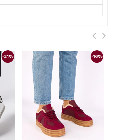
-21%
-16%