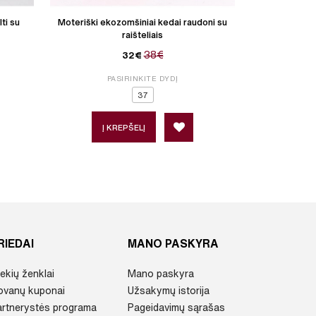
ti su
Moteriški ekozomšiniai kedai raudoni su
Moteriški k
raišteliais
auksi
38€
32€
PASIRINKITE DYDĮ
P
37
Į KREPŠELĮ
Į 
RIEDAI
MANO PASKYRA
ekių ženklai
Mano paskyra
ovanų kuponai
Užsakymų istorija
artnerystės programa
Pageidavimų sąrašas