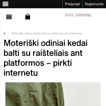
Prisijungti
Registruotis
Moteriški odiniai kedai balti su raišteliais ant platformos
Moteriški odiniai kedai
balti su raišteliais ant
platformos – pirkti
internetu