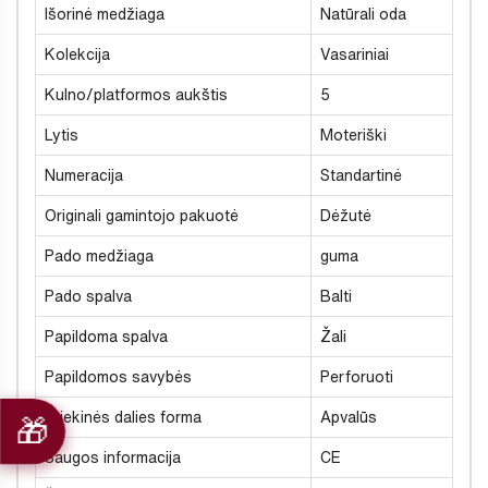
Išorinė medžiaga
Natūrali oda
Kolekcija
Vasariniai
Kulno/platformos aukštis
5
Lytis
Moteriški
Numeracija
Standartinė
Originali gamintojo pakuotė
Dėžutė
Pado medžiaga
guma
Pado spalva
Balti
Papildoma spalva
Žali
Papildomos savybės
Perforuoti
Priekinės dalies forma
Apvalūs
Saugos informacija
CE