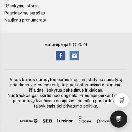
Užsakymų istorija
Pageidavimų sąrašas
Naujienų prenumerata
Batuimperija.lt © 2024
Visos kainos nurodytos eurais ir apima įstatymų numatytą
pridėtinės vertės mokestį, taip pat aptarnavimo ir siuntimo
išlaidas. Išskyrus pakeitimus ir klaidas.
Nuotraukos gali skirtis nuo originalo. Prieš apsiperkant mūsų
🛒
parduotuvę kviečiame susipažinti su mūsų parduotuvės
taisyklėmis bei privatumo politiką.
💬