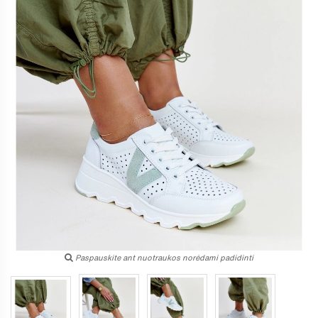
Paspauskite ant nuotraukos norėdami padidinti