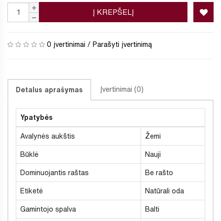
Į KREPŠELĮ
0 įvertinimai
/
Parašyti įvertinimą
Įvertinimai (0)
Detalus aprašymas
Ypatybės
Avalynės aukštis
Žemi
Būklė
Nauji
Dominuojantis raštas
Be rašto
Etiketė
Natūrali oda
Gamintojo spalva
Balti