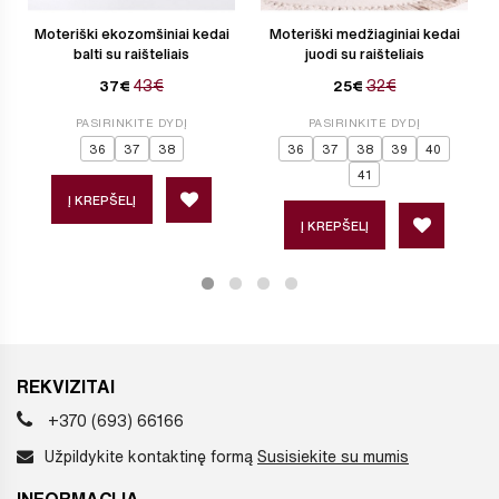
Moteriški ekozomšiniai kedai
Moteriški medžiaginiai kedai
balti su raišteliais
juodi su raišteliais
43€
32€
37€
25€
PASIRINKITE DYDĮ
PASIRINKITE DYDĮ
36
37
38
36
37
38
39
40
41
Į KREPŠELĮ
Į KREPŠELĮ
REKVIZITAI
+370 (693) 66166
Užpildykite kontaktinę formą
Susisiekite su mumis