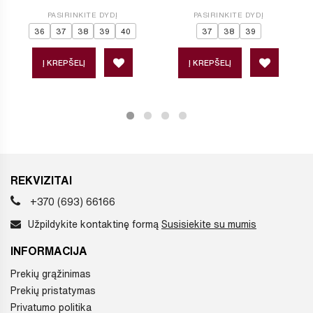
PASIRINKITE DYDĮ
PASIRINKITE DYDĮ
36
37
38
39
40
37
38
39
Į KREPŠELĮ
Į KREPŠELĮ
REKVIZITAI
+370 (693) 66166
Užpildykite kontaktinę formą
Susisiekite su mumis
INFORMACIJA
Prekių grąžinimas
Prekių pristatymas
Privatumo politika