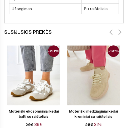
Užsegimas
Su raišteliais
SUSIJUSIOS PREKĖS
-20%
-13%
Moteriški ekozomšiniai kedai
Moteriški medžiaginiai kedai
balti su raišteliais
kreminiai su raišteliais
36€
32€
29€
28€