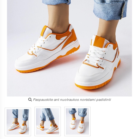
Paspauskite ant nuotraukos norėdami padidinti