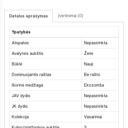
Įvertinimai (0)
Detalus aprašymas
Ypatybės
Atspalvis
Nepasirinkta
Avalynės aukštis
Žemi
Būklė
Nauji
Dominuojantis raštas
Be rašto
Išorinė medžiaga
Ekozomša
JAV dydis
Nepasirinkta
JK dydis
Nepasirinkta
Kolekcija
Vasariniai
Kulno/platformos aukštis
3