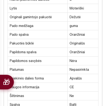
Lytis
Moteriški
Originali gamintojo pakuotė
Dėžutė
Pado medžiaga
guma
Pado spalva
Oranžiniai
Pakuotės būklė
Originalūs
Papildoma spalva
Oranžiniai
Papildomos savybės
Nėra
Platumas
Nepasirinkta
Priekinės dalies forma
Apvalūs
Saugos informacija
CE
Šiltinimas
Ne
Spalva
Balti