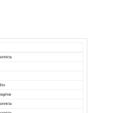
irinkta
što
aginiai
irinkta
irinkta