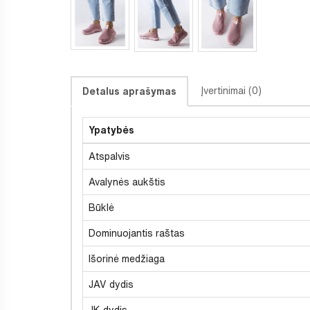
Įvertinimai (0)
Detalus aprašymas
Ypatybės
Atspalvis
Avalynės aukštis
Būklė
Dominuojantis raštas
Išorinė medžiaga
JAV dydis
JK dydis