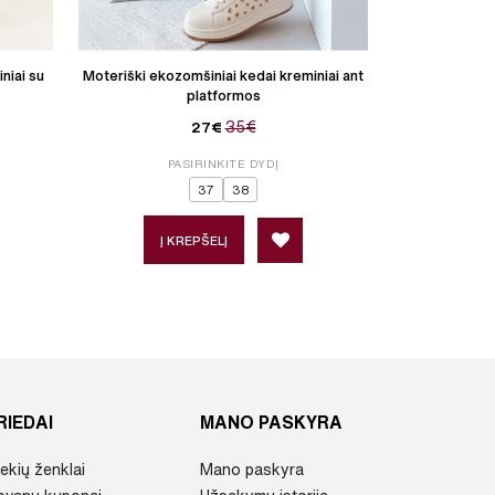
niai su
Moteriški ekozomšiniai kedai kreminiai ant
Moteriški m
platformos
35€
27€
PASIRINKITE DYDĮ
P
37
38
Į KREPŠELĮ
Į 
RIEDAI
MANO PASKYRA
ekių ženklai
Mano paskyra