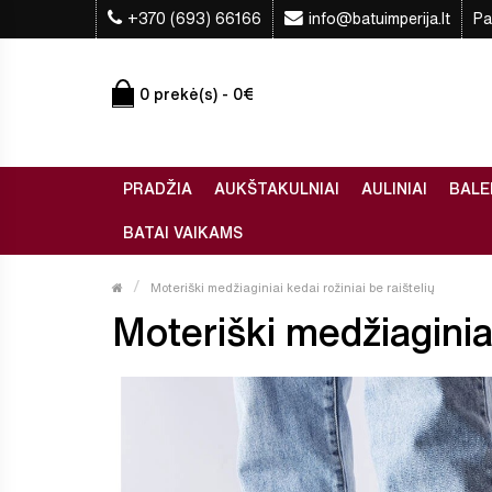
+370 (693) 66166
info@batuimperija.lt
Pa
0 prekė(s) - 0€
PRADŽIA
AUKŠTAKULNIAI
AULINIAI
BALE
BATAI VAIKAMS
Moteriški medžiaginiai kedai rožiniai be raištelių
Moteriški medžiaginiai 