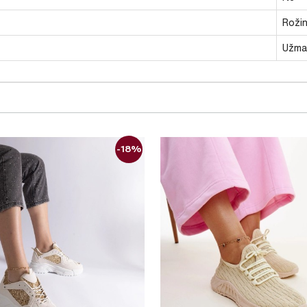
Rožin
Užma
-18%