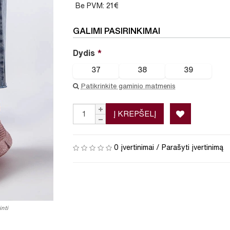
Be PVM: 21€
GALIMI PASIRINKIMAI
Dydis
37
38
39
Patikrinkite gaminio matmenis
Į KREPŠELĮ
0 įvertinimai
/
Parašyti įvertinimą
nti