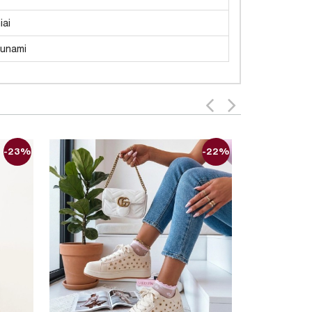
iai
unami
-23%
-22%