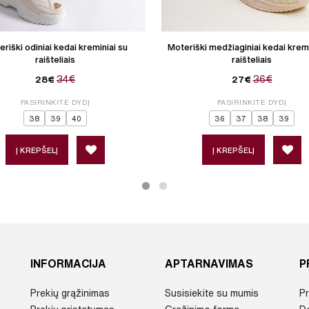
riški odiniai kedai kreminiai su
Moteriški medžiaginiai kedai kremi
raišteliais
raišteliais
34€
36€
28€
27€
PASIRINKITE DYDĮ
PASIRINKITE DYDĮ
38
39
40
36
37
38
39
Į KREPŠELĮ
Į KREPŠELĮ
INFORMACIJA
APTARNAVIMAS
P
Prekių grąžinimas
Susisiekite su mumis
Pr