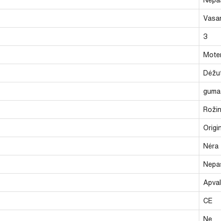
Vasar
3
Moter
Dėžu
guma
Rožin
Origi
Nėra
Nepas
Apva
CE
Ne