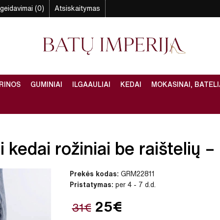
geidavimai (0)
Atsiskaitymas
RINOS
GUMINIAI
ILGAAULIAI
KEDAI
MOKASINAI, BATELI
kedai rožiniai be raištelių – 
Prekės kodas:
GRM22811
Pristatymas:
per 4 - 7 d.d.
25€
31€