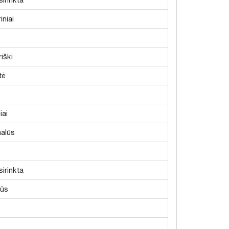
iniai
iški
tė
iai
nalūs
irinkta
lūs