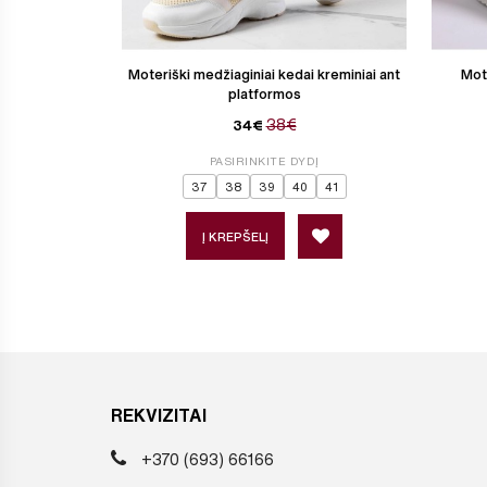
Moteriški medžiaginiai kedai kreminiai ant
Mote
platformos
38€
34€
PASIRINKITE DYDĮ
37
38
39
40
41
Į KREPŠELĮ
REKVIZITAI
+370 (693) 66166