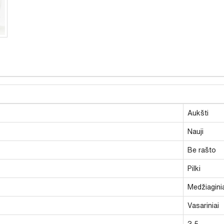
Aukšti
Nauji
Be rašto
Pilki
Medžiagini
Vasariniai
3,5