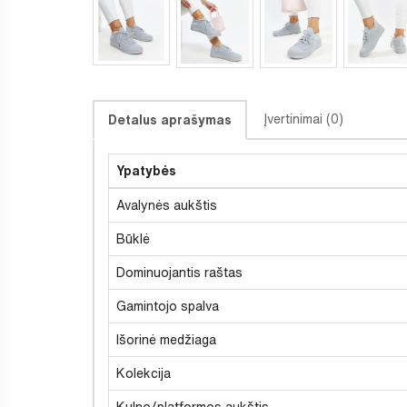
Įvertinimai (0)
Detalus aprašymas
Ypatybės
Avalynės aukštis
Būklė
Dominuojantis raštas
Gamintojo spalva
Išorinė medžiaga
Kolekcija
Kulno/platformos aukštis