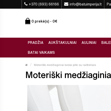
+370 (693) 66166
info@batuimperija.lt
Pa
0 prekė(s) - 0€
PRADŽIA
AUKŠTAKULNIAI
AULINIAI
BALE
BATAI VAIKAMS
Moteriški medžiaginiai kedai pilki su raišteliais
Moteriški medžiaginiai 