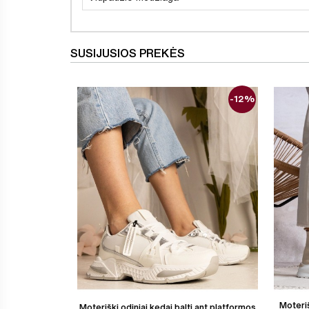
SUSIJUSIOS PREKĖS
-12%
Moteriš
Moteriški odiniai kedai balti ant platformos