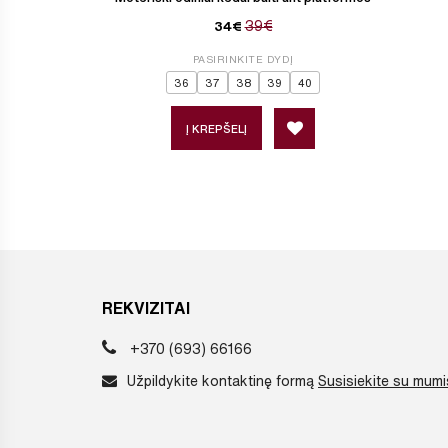
39€
34€
PASIRINKITE DYDĮ
36
37
38
39
40
Į KREPŠELĮ
REKVIZITAI
+370 (693) 66166
Užpildykite kontaktinę formą
Susisiekite su mumi