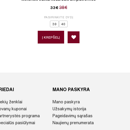
38€
33€
PASIRINKITE DYDĮ
P
39
40
36
3
Į KREPŠELĮ
Į 
RIEDAI
MANO PASKYRA
ekių ženklai
Mano paskyra
ovanų kuponai
Užsakymų istorija
artnerystės programa
Pageidavimų sąrašas
ecialūs pasiūlymai
Naujienų prenumerata