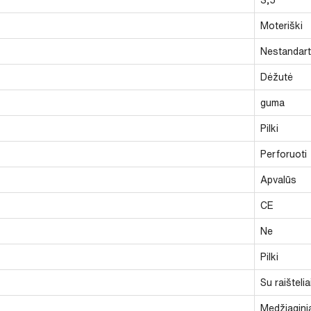
Moteriški
Nestandarti
Dėžutė
guma
Pilki
Perforuoti
Apvalūs
CE
Ne
Pilki
Su raištelia
Medžiagini