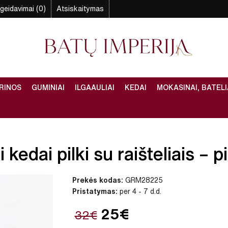
geidavimai (0)
Atsiskaitymas
RINOS
GUMINIAI
ILGAAULIAI
KEDAI
MOKASINAI, BATELI
kedai pilki su raišteliais – pi
Prekės kodas:
GRM28225
Pristatymas:
per 4 - 7 d.d.
25€
32€