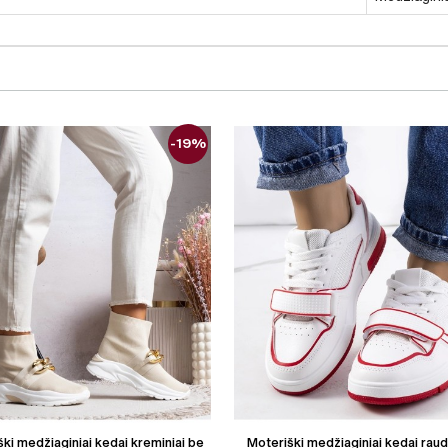
-19%
ki medžiaginiai kedai kreminiai be
Moteriški medžiaginiai kedai raud