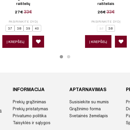
raištelių
raišteliais
33€
33€
27€
26€
PASIRINKITE DYDĮ
PASIRINKITE DYDĮ
37
38
39
40
37
38
Į KREPŠELĮ
Į KREPŠELĮ
INFORMACIJA
APTARNAVIMAS
P
Prekių grąžinimas
Susisiekite su mumis
Pr
Prekių pristatymas
Grąžinimo forma
D
s
Privatumo politika
Svetainės žemėlapis
P
Taisyklės ir sąlygos
Sp