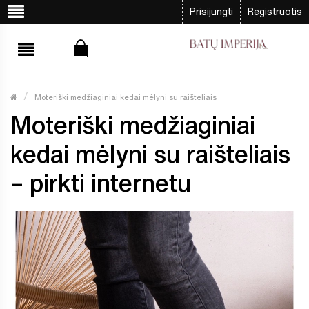
Prisijungti
Registruotis
Moteriški medžiaginiai kedai mėlyni su raišteliais
Moteriški medžiaginiai
kedai mėlyni su raišteliais
– pirkti internetu