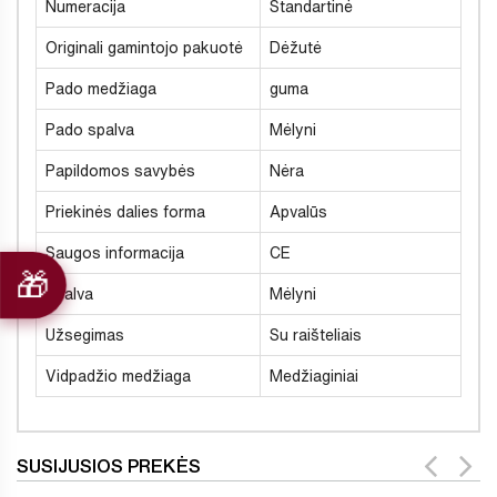
Numeracija
Standartinė
Originali gamintojo pakuotė
Dėžutė
Pado medžiaga
guma
Pado spalva
Mėlyni
Papildomos savybės
Nėra
Priekinės dalies forma
Apvalūs
Saugos informacija
CE
Spalva
Mėlyni
Užsegimas
Su raišteliais
Vidpadžio medžiaga
Medžiaginiai
SUSIJUSIOS PREKĖS