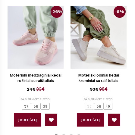
-26%
-5%
Moteriški medžiaginiai kedai
Moteriški odiniai kedai
rožiniai su raišteliais
kreminiai su raišteliais
33€
98€
24€
93€
PASIRINKITE DYDĮ
PASIRINKITE DYDĮ
37
38
39
36
38
40
Į KREPŠELĮ
Į KREPŠELĮ