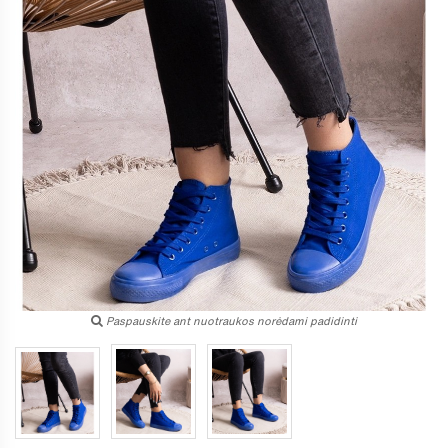
Paspauskite ant nuotraukos norėdami padidinti