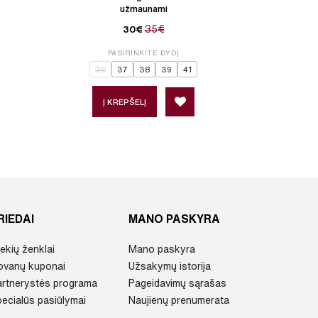
užmaunami
35€
30€
PASIRINKITE DYDĮ
P
36
37
38
39
41
36
3
Į KREPŠELĮ
Į 
RIEDAI
MANO PASKYRA
ekių ženklai
Mano paskyra
ovanų kuponai
Užsakymų istorija
artnerystės programa
Pageidavimų sąrašas
ecialūs pasiūlymai
Naujienų prenumerata