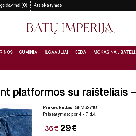
geidavimai (0)
Atsiskaitymas
RINOS
GUMINIAI
ILGAAULIAI
KEDAI
MOKASINAI, BATELI
nt platformos su raišteliais –
Prekės kodas:
GRM32718
Pristatymas:
per 4 - 7 d.d.
29€
36€