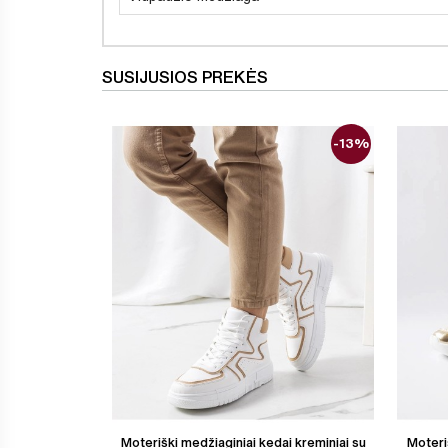
SUSIJUSIOS PREKĖS
-13%
Moteriški medžiaginiai kedai kreminiai su
Moteri