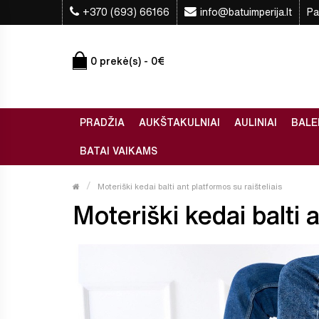
+370 (693) 66166
info@batuimperija.lt
Pa
0 prekė(s) - 0€
PRADŽIA
AUKŠTAKULNIAI
AULINIAI
BALE
BATAI VAIKAMS
Moteriški kedai balti ant platformos su raišteliais
Moteriški kedai balti a