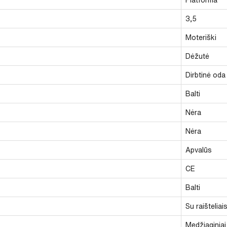
3,5
Moteriški
Dėžutė
Dirbtinė oda
Balti
Nėra
Nėra
Apvalūs
CE
Balti
Su raišteliai
Medžiaginiai