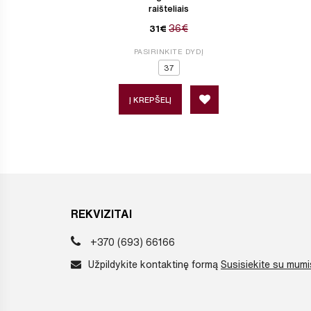
raišteliais
36€
31€
PASIRINKITE DYDĮ
37
Į KREPŠELĮ
REKVIZITAI
+370 (693) 66166
Užpildykite kontaktinę formą
Susisiekite su mumi