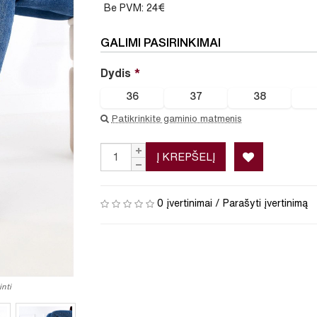
Be PVM: 24€
GALIMI PASIRINKIMAI
Dydis
36
37
38
Patikrinkite gaminio matmenis
Į KREPŠELĮ
0 įvertinimai
/
Parašyti įvertinimą
nti