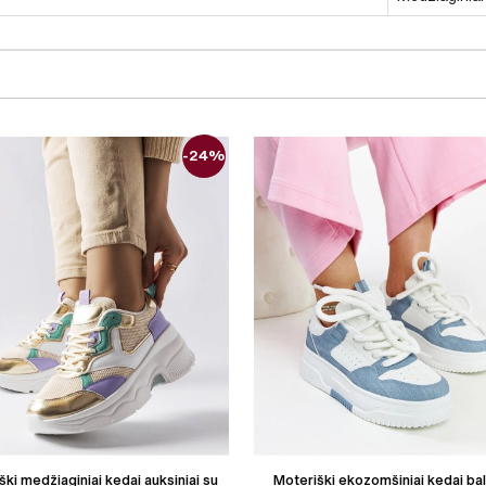
-24%
ški medžiaginiai kedai auksiniai su
Moteriški ekozomšiniai kedai bal