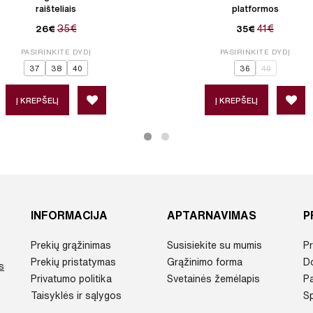
raišteliais
platformos
35€
41€
26€
35€
PASIRINKITE DYDĮ
PASIRINKITE DYDĮ
37
38
40
36
40
Į KREPŠELĮ
Į KREPŠELĮ
INFORMACIJA
APTARNAVIMAS
P
Prekių grąžinimas
Susisiekite su mumis
Pr
Prekių pristatymas
Grąžinimo forma
D
s
Privatumo politika
Svetainės žemėlapis
P
Taisyklės ir sąlygos
Sp