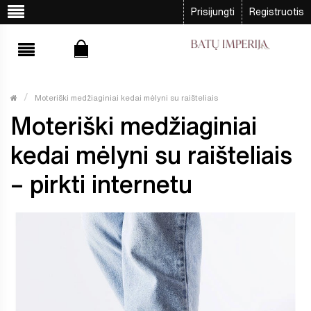
Prisijungti
Registruotis
Moteriški medžiaginiai kedai mėlyni su raišteliais
Moteriški medžiaginiai
kedai mėlyni su raišteliais
– pirkti internetu