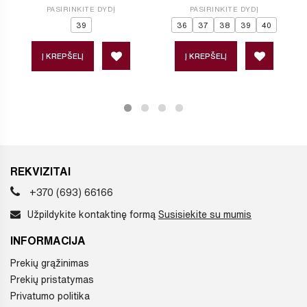
PASIRINKITE DYDĮ
PASIRINKITE DYDĮ
39
36
37
38
39
40
Į KREPŠELĮ
Į KREPŠELĮ
REKVIZITAI
+370 (693) 66166
Užpildykite kontaktinę formą
Susisiekite su mumis
INFORMACIJA
Prekių grąžinimas
Prekių pristatymas
Privatumo politika