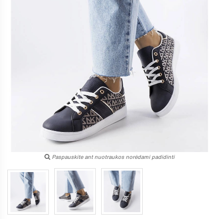
Paspauskite ant nuotraukos norėdami padidinti