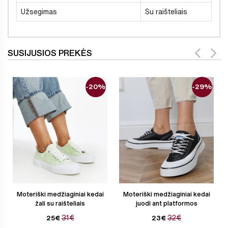
Užsegimas
Su raišteliais
SUSIJUSIOS PREKĖS
-20%
-29%
Moteriški medžiaginiai kedai
Moteriški medžiaginiai kedai
žali su raišteliais
juodi ant platformos
31€
32€
25€
23€