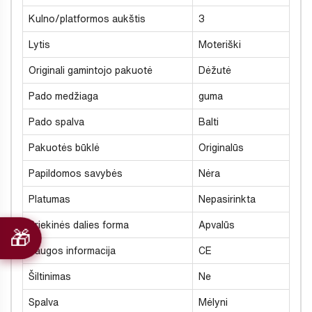
Kulno/platformos aukštis
3
Lytis
Moteriški
Originali gamintojo pakuotė
Dėžutė
Pado medžiaga
guma
Pado spalva
Balti
Pakuotės būklė
Originalūs
Papildomos savybės
Nėra
Platumas
Nepasirinkta
Priekinės dalies forma
Apvalūs
Saugos informacija
CE
Šiltinimas
Ne
Spalva
Mėlyni