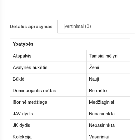
Įvertinimai (0)
Detalus aprašymas
Ypatybės
Atspalvis
Tamsiai mėlyni
Avalynės aukštis
Žemi
Būklė
Nauji
Dominuojantis raštas
Be rašto
Išorinė medžiaga
Medžiaginiai
JAV dydis
Nepasirinkta
JK dydis
Nepasirinkta
Kolekcija
Vasariniai