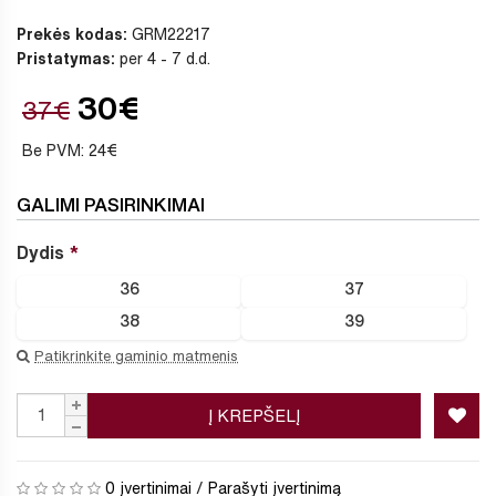
Prekės kodas:
GRM22217
Pristatymas:
per 4 - 7 d.d.
30€
37€
Be PVM: 24€
GALIMI PASIRINKIMAI
Dydis
36
37
38
39
Patikrinkite gaminio matmenis
Į KREPŠELĮ
0 įvertinimai
/
Parašyti įvertinimą