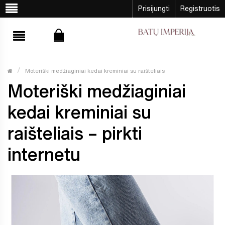
Prisijungti
Registruotis
Moteriški medžiaginiai kedai kreminiai su raišteliais
Moteriški medžiaginiai
kedai kreminiai su
raišteliais – pirkti
internetu