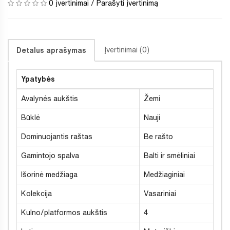
0 įvertinimai
/
Parašyti įvertinimą
Įvertinimai (0)
Detalus aprašymas
Ypatybės
Avalynės aukštis
Žemi
Būklė
Nauji
Dominuojantis raštas
Be rašto
Gamintojo spalva
Balti ir smėliniai
Išorinė medžiaga
Medžiaginiai
Kolekcija
Vasariniai
Kulno/platformos aukštis
4