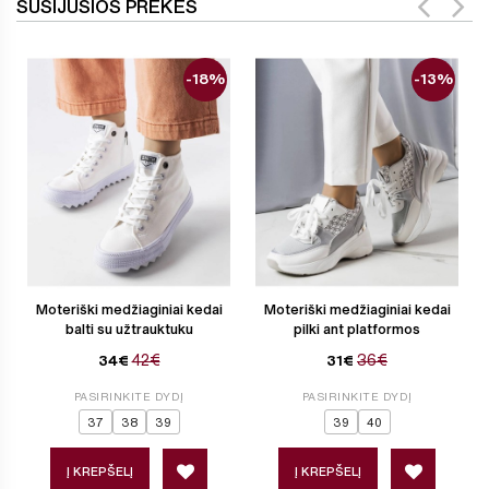
SUSIJUSIOS PREKĖS
-18%
-13%
Moteriški medžiaginiai kedai
Moteriški medžiaginiai kedai
balti su užtrauktuku
pilki ant platformos
42€
36€
34€
31€
PASIRINKITE DYDĮ
PASIRINKITE DYDĮ
37
38
39
39
40
Į KREPŠELĮ
Į KREPŠELĮ