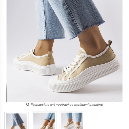
Paspauskite ant nuotraukos norėdami padidinti