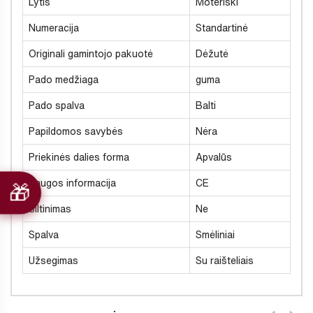
Lytis
Moteriški
Numeracija
Standartinė
Originali gamintojo pakuotė
Dėžutė
Pado medžiaga
guma
Pado spalva
Balti
Papildomos savybės
Nėra
Priekinės dalies forma
Apvalūs
Saugos informacija
CE
Šiltinimas
Ne
Spalva
Smėliniai
Užsegimas
Su raišteliais