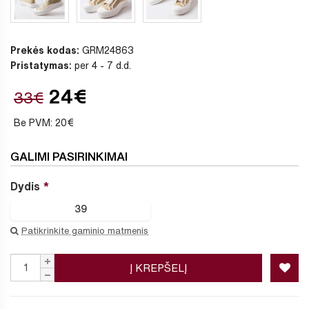
Prekės kodas:
GRM24863
Pristatymas:
per 4 - 7 d.d.
24€
33€
Be PVM: 20€
GALIMI PASIRINKIMAI
Dydis
39
Patikrinkite gaminio matmenis
Į KREPŠELĮ