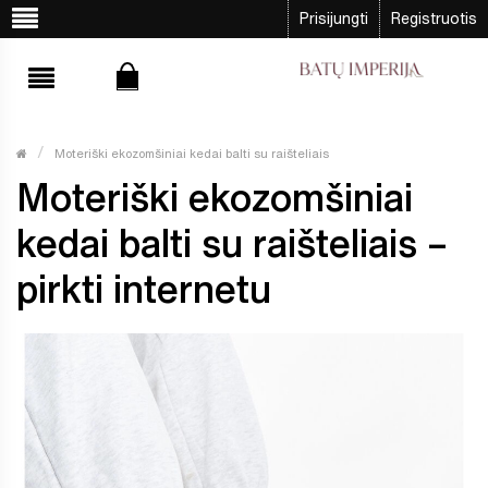
Prisijungti
Registruotis
Moteriški ekozomšiniai kedai balti su raišteliais
Moteriški ekozomšiniai
kedai balti su raišteliais –
pirkti internetu