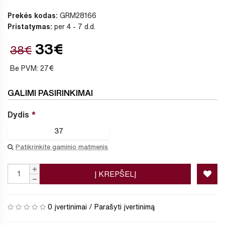
Prekės kodas:
GRM28166
Pristatymas:
per 4 - 7 d.d.
33€
38€
Be PVM: 27€
GALIMI PASIRINKIMAI
Dydis
37
Patikrinkite gaminio matmenis
Į KREPŠELĮ
0 įvertinimai
/
Parašyti įvertinimą