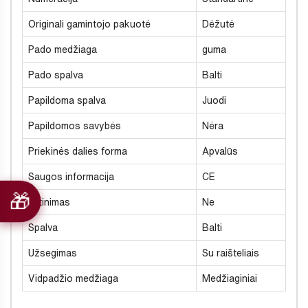
Originali gamintojo pakuotė
Dėžutė
Pado medžiaga
guma
Pado spalva
Balti
Papildoma spalva
Juodi
Papildomos savybės
Nėra
Priekinės dalies forma
Apvalūs
Saugos informacija
CE
Šiltinimas
Ne
Spalva
Balti
Užsegimas
Su raišteliais
Vidpadžio medžiaga
Medžiaginiai