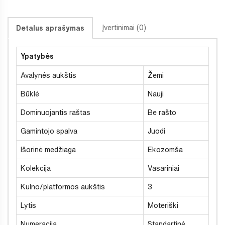
Įvertinimai (0)
Detalus aprašymas
Ypatybės
Avalynės aukštis
Žemi
Būklė
Nauji
Dominuojantis raštas
Be rašto
Gamintojo spalva
Juodi
Išorinė medžiaga
Ekozomša
Kolekcija
Vasariniai
Kulno/platformos aukštis
3
Lytis
Moteriški
Numeracija
Standartinė