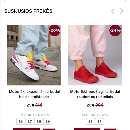
SUSIJUSIOS PREKĖS
-20%
-24%
Moteriški ekozomšiniai kedai
Moteriški medžiaginiai kedai
balti su raišteliais
raudoni su raišteliais
31€
30€
25€
23€
PASIRINKITE DYDĮ
PASIRINKITE DYDĮ
36
37
38
39
36
37