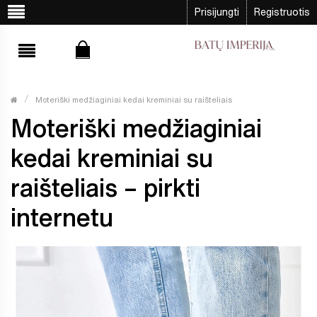
Prisijungti
Registruotis
Moteriški medžiaginiai kedai kreminiai su raišteliais
Moteriški medžiaginiai
kedai kreminiai su
raišteliais – pirkti
internetu