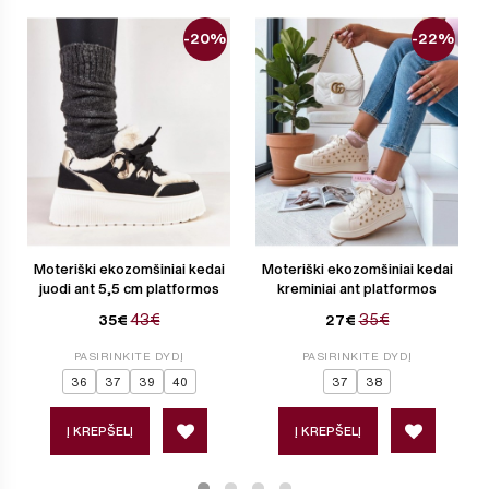
-20%
-22%
Moteriški ekozomšiniai kedai
Moteriški ekozomšiniai kedai
juodi ant 5,5 cm platformos
kreminiai ant platformos
43€
35€
35€
27€
PASIRINKITE DYDĮ
PASIRINKITE DYDĮ
36
37
39
40
37
38
Į KREPŠELĮ
Į KREPŠELĮ