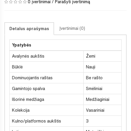
0 įvertinimai
/
Parašyti įvertinimą
Įvertinimai (0)
Detalus aprašymas
Ypatybės
Avalynės aukštis
Žemi
Būklė
Nauji
Dominuojantis raštas
Be rašto
Gamintojo spalva
Smėliniai
Išorinė medžiaga
Medžiaginiai
Kolekcija
Vasariniai
Kulno/platformos aukštis
3