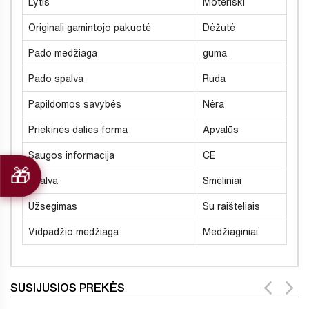
Lytis
Moteriški
Originali gamintojo pakuotė
Dėžutė
Pado medžiaga
guma
Pado spalva
Ruda
Papildomos savybės
Nėra
Priekinės dalies forma
Apvalūs
Saugos informacija
CE
Spalva
Smėliniai
Užsegimas
Su raišteliais
Vidpadžio medžiaga
Medžiaginiai
SUSIJUSIOS PREKĖS