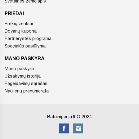
Svetainės žemėlapis
PRIEDAI
Prekių ženklai
Dovanų kuponai
Partnerystės programa
Specialūs pasiūlymai
MANO PASKYRA
Mano paskyra
Užsakymų istorija
Pageidavimų sąrašas
Naujienų prenumerata
Batuimperija.lt © 2024