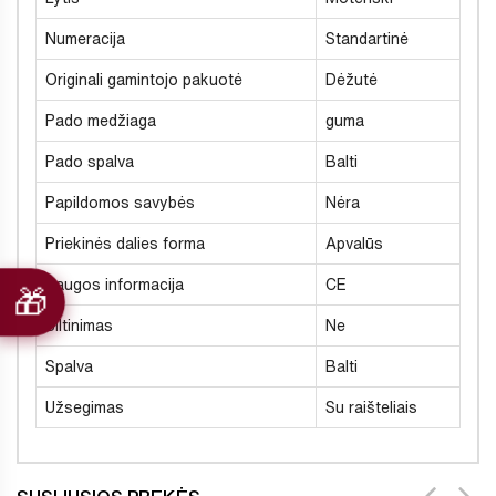
Numeracija
Standartinė
Originali gamintojo pakuotė
Dėžutė
Pado medžiaga
guma
Pado spalva
Balti
Papildomos savybės
Nėra
Priekinės dalies forma
Apvalūs
Saugos informacija
CE
Šiltinimas
Ne
Spalva
Balti
Užsegimas
Su raišteliais