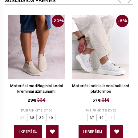
SUSIJUSIOS PREKĖS
-20%
-6%
Moteriški medžiaginiai kedai
Moteriški odiniai kedai balti ant
kreminiai užmaunami
platformos
36€
61€
29€
57€
PASIRINKITE DYDĮ
PASIRINKITE DYDĮ
36
38
39
40
37
40
41
Į KREPŠELĮ
Į KREPŠELĮ