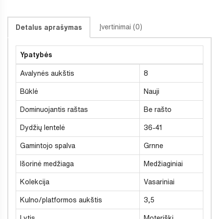
Įvertinimai (0)
Detalus aprašymas
Ypatybės
Avalynės aukštis
8
Būklė
Nauji
Dominuojantis raštas
Be rašto
Dydžių lentelė
36-41
Gamintojo spalva
Grnne
Išorinė medžiaga
Medžiaginiai
Kolekcija
Vasariniai
Kulno/platformos aukštis
3,5
Lytis
Moteriški