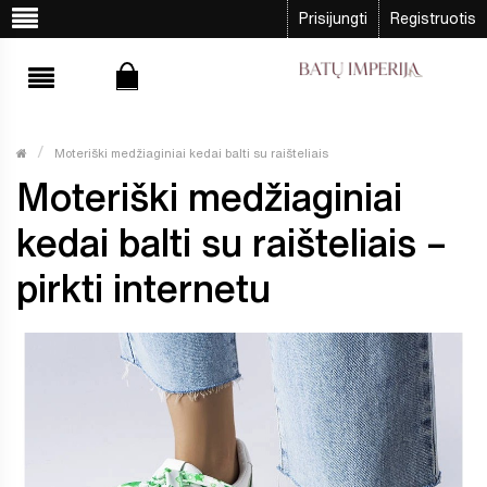
Prisijungti
Registruotis
Moteriški medžiaginiai kedai balti su raišteliais
Moteriški medžiaginiai
kedai balti su raišteliais –
pirkti internetu