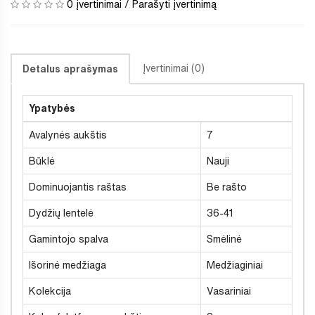
0 įvertinimai
/
Parašyti įvertinimą
Įvertinimai (0)
Detalus aprašymas
Ypatybės
Avalynės aukštis
7
Būklė
Nauji
Dominuojantis raštas
Be rašto
Dydžių lentelė
36-41
Gamintojo spalva
Smėlinė
Išorinė medžiaga
Medžiaginiai
Kolekcija
Vasariniai