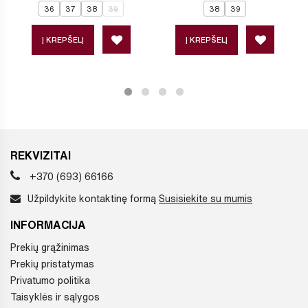
36
37
38
39
38
39
Į KREPŠELĮ
Į KREPŠELĮ
REKVIZITAI
+370 (693) 66166
Užpildykite kontaktinę formą
Susisiekite su mumis
INFORMACIJA
Prekių grąžinimas
Prekių pristatymas
Privatumo politika
Taisyklės ir sąlygos