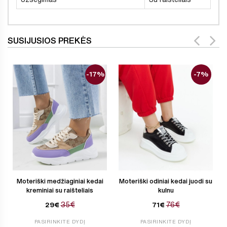
SUSIJUSIOS PREKĖS
-17%
-7%
Moteriški medžiaginiai kedai
Moteriški odiniai kedai juodi su
kreminiai su raišteliais
kulnu
35€
76€
29€
71€
PASIRINKITE DYDĮ
PASIRINKITE DYDĮ