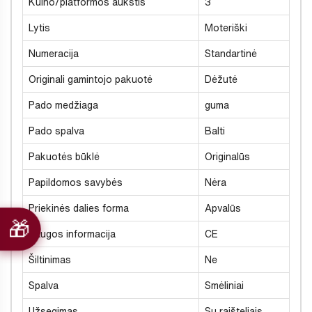
Kulno/platformos aukštis
3
Lytis
Moteriški
Numeracija
Standartinė
Originali gamintojo pakuotė
Dėžutė
Pado medžiaga
guma
Pado spalva
Balti
Pakuotės būklė
Originalūs
Papildomos savybės
Nėra
Priekinės dalies forma
Apvalūs
Saugos informacija
CE
Šiltinimas
Ne
Spalva
Smėliniai
Užsegimas
Su raišteliais