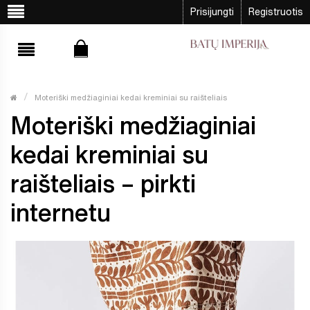
Prisijungti
Registruotis
Moteriški medžiaginiai kedai kreminiai su raišteliais
Moteriški medžiaginiai
kedai kreminiai su
raišteliais – pirkti
internetu