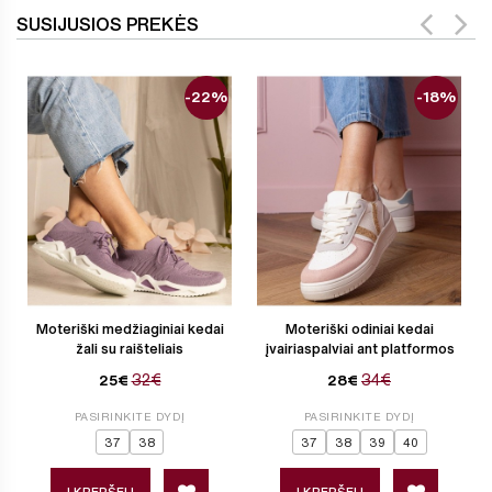
SUSIJUSIOS PREKĖS
-22%
-18%
Moteriški medžiaginiai kedai
Moteriški odiniai kedai
žali su raišteliais
įvairiaspalviai ant platformos
32€
34€
25€
28€
PASIRINKITE DYDĮ
PASIRINKITE DYDĮ
37
38
37
38
39
40
Į KREPŠELĮ
Į KREPŠELĮ