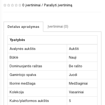
0 įvertinimai
/
Parašyti įvertinimą
Įvertinimai (0)
Detalus aprašymas
Ypatybės
Avalynės aukštis
Aukšti
Būklė
Nauji
Dominuojantis raštas
Be rašto
Gamintojo spalva
Juodi
Išorinė medžiaga
Medžiaginiai
Kolekcija
Vasariniai
Kulno/platformos aukštis
5