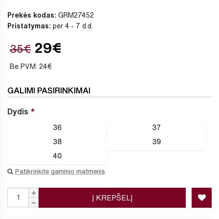
Prekės kodas:
GRM27452
Pristatymas:
per 4 - 7 d.d.
29€
35€
Be PVM: 24€
GALIMI PASIRINKIMAI
Dydis
36
37
38
39
40
Patikrinkite gaminio matmenis
Į KREPŠELĮ