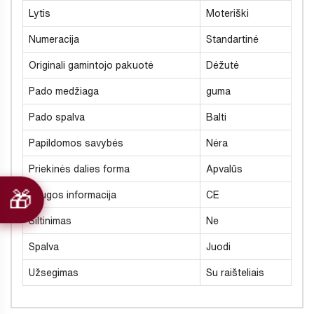
Lytis
Moteriški
Numeracija
Standartinė
Originali gamintojo pakuotė
Dėžutė
Pado medžiaga
guma
Pado spalva
Balti
Papildomos savybės
Nėra
Priekinės dalies forma
Apvalūs
Saugos informacija
CE
Šiltinimas
Ne
Spalva
Juodi
Užsegimas
Su raišteliais