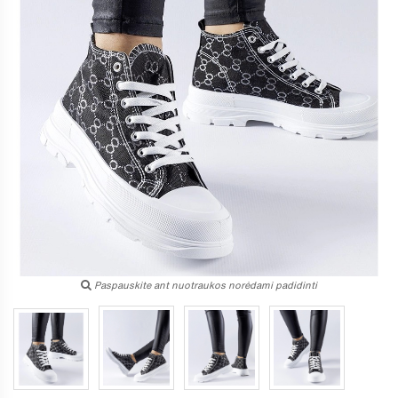
Paspauskite ant nuotraukos norėdami padidinti