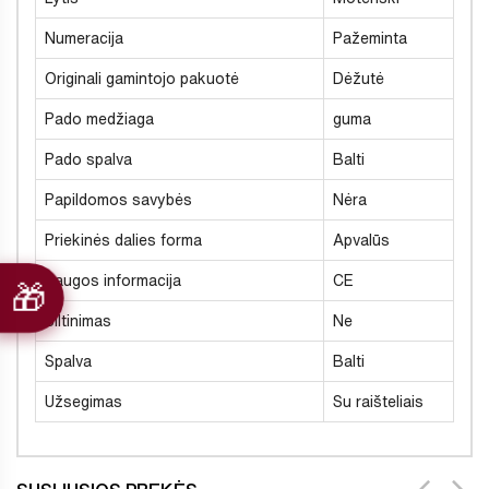
Numeracija
Pažeminta
Originali gamintojo pakuotė
Dėžutė
Pado medžiaga
guma
Pado spalva
Balti
Papildomos savybės
Nėra
Priekinės dalies forma
Apvalūs
Saugos informacija
CE
Šiltinimas
Ne
Spalva
Balti
Užsegimas
Su raišteliais