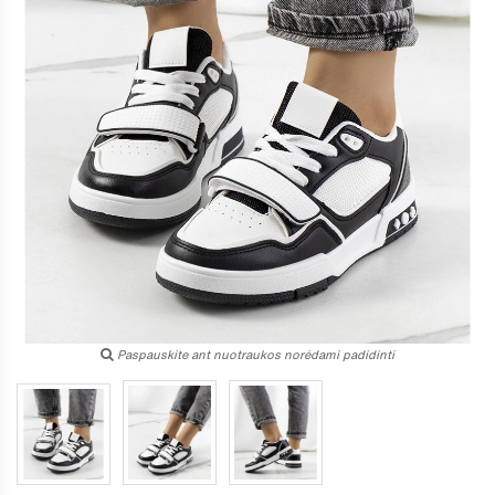
Paspauskite ant nuotraukos norėdami padidinti