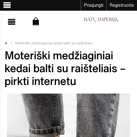
Prisijungti
Registruotis
Moteriški medžiaginiai kedai balti su raišteliais
Moteriški medžiaginiai
kedai balti su raišteliais –
pirkti internetu