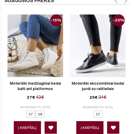
SUSIJUSIOS PREKĖS
-15%
-25%
Moteriški medžiaginiai kedai
Moteriški ekozomšiniai kedai
balti ant platformos
juodi su raišteliais
43€
34€
37€
25€
PASIRINKITE DYDĮ
PASIRINKITE DYDĮ
37
38
37
Į KREPŠELĮ
Į KREPŠELĮ