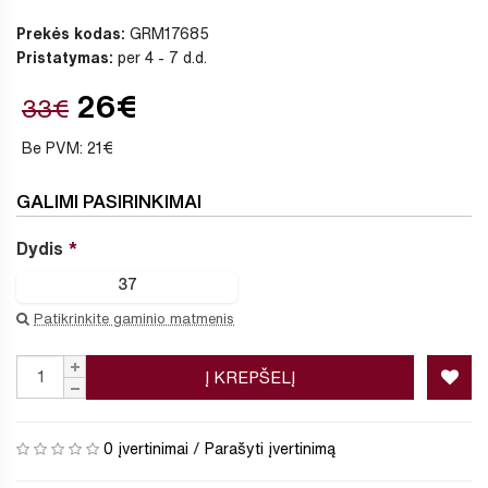
Prekės kodas:
GRM17685
Pristatymas:
per 4 - 7 d.d.
26€
33€
Be PVM: 21€
GALIMI PASIRINKIMAI
Dydis
37
Patikrinkite gaminio matmenis
Į KREPŠELĮ
0 įvertinimai
/
Parašyti įvertinimą