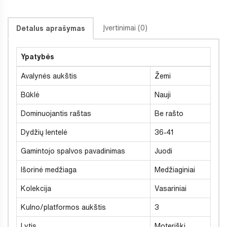
Įvertinimai (0)
Detalus aprašymas
Ypatybės
Avalynės aukštis
Žemi
Būklė
Nauji
Dominuojantis raštas
Be rašto
Dydžių lentelė
36-41
Gamintojo spalvos pavadinimas
Juodi
Išorinė medžiaga
Medžiaginiai
Kolekcija
Vasariniai
Kulno/platformos aukštis
3
Lytis
Moteriški