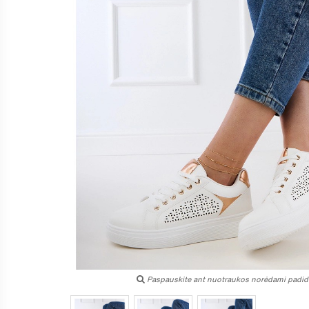
Paspauskite ant nuotraukos norėdami padidi