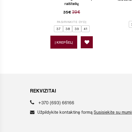
raištelių
39€
35€
PASIRINKITE DYDĮ
37
38
39
41
Į KREPŠELĮ
REKVIZITAI
+370 (693) 66166
Užpildykite kontaktinę formą
Susisiekite su mumi