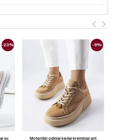
-23%
-9%
ai su
Moteriški odiniai kedai kreminiai ant
Moteriški me