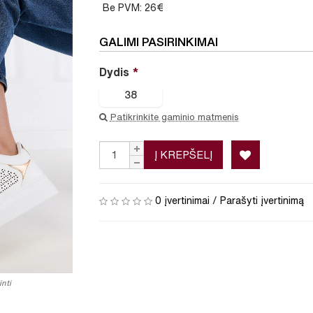
Be PVM: 26€
GALIMI PASIRINKIMAI
Dydis
38
Patikrinkite gaminio matmenis
Į KREPŠELĮ
0 įvertinimai
/
Parašyti įvertinimą
nti