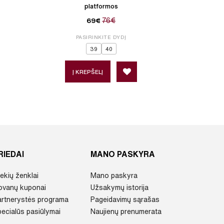
platformos
76€
69€
PASIRINKITE DYDĮ
P
39
40
Į KREPŠELĮ
Į 
RIEDAI
MANO PASKYRA
ekių ženklai
Mano paskyra
ovanų kuponai
Užsakymų istorija
artnerystės programa
Pageidavimų sąrašas
ecialūs pasiūlymai
Naujienų prenumerata