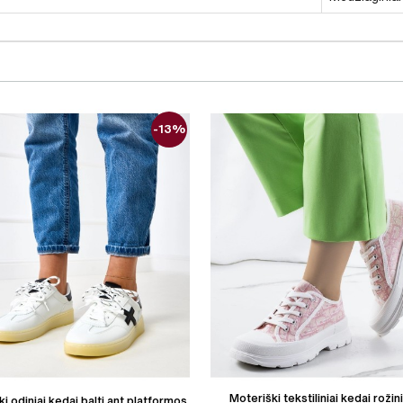
-13%
Moteriški tekstiliniai kedai rožini
i odiniai kedai balti ant platformos