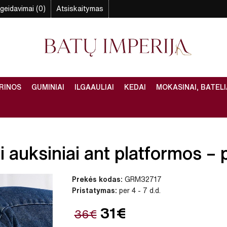
geidavimai (0)
Atsiskaitymas
RINOS
GUMINIAI
ILGAAULIAI
KEDAI
MOKASINAI, BATELI
i auksiniai ant platformos – p
Prekės kodas:
GRM32717
Pristatymas:
per 4 - 7 d.d.
31€
36€