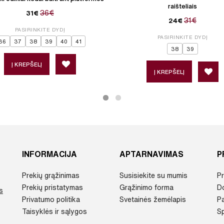
raišteliais
36€
31€
31€
24€
PASIRINKITE DYDĮ
PASIRINKITE DYDĮ
36
37
38
39
40
41
38
39
Į KREPŠELĮ
Į KREPŠELĮ
INFORMACIJA
APTARNAVIMAS
P
Prekių grąžinimas
Susisiekite su mumis
Pr
Prekių pristatymas
Grąžinimo forma
D
s
Privatumo politika
Svetainės žemėlapis
P
Taisyklės ir sąlygos
Sp