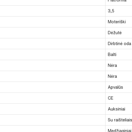
3,5
Moteriški
Dėžutė
Dirbtinė oda
Balti
Nėra
Nėra
Apvalūs
CE
Auksiniai
Su raišteliai
Medžiaginiai