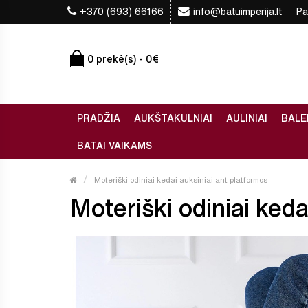
+370 (693) 66166
info@batuimperija.lt
Pa
0 prekė(s) - 0€
PRADŽIA
AUKŠTAKULNIAI
AULINIAI
BALE
BATAI VAIKAMS
Moteriški odiniai kedai auksiniai ant platformos
Moteriški odiniai keda