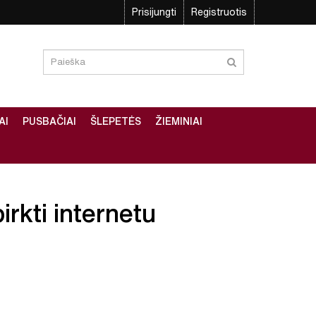
Prisijungti
Registruotis
AI
PUSBAČIAI
ŠLEPETĖS
ŽIEMINIAI
irkti internetu